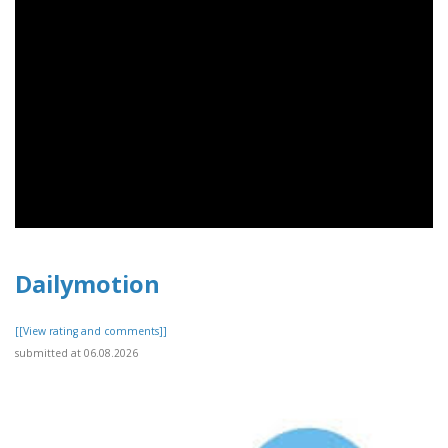
Dailymotion
[[View rating and comments]]
submitted at 06.08.2026