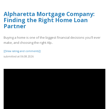
Alpharetta Mortgage Company:
Finding the Right Home Loan
Partner
Buying a home is one of the biggest financial decisions you'll ever
make, and choosing the right Alp..
[[View rating and comments]]
submitted at 06.08.2026