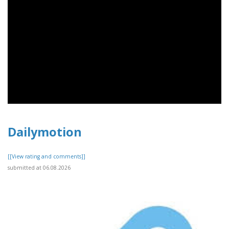
Dailymotion
[[View rating and comments]]
submitted at 06.08.2026