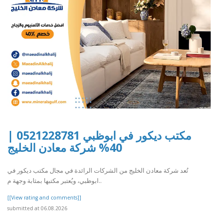
مكتب ديكور في ابوظبي 0521228781 |
40% شركة معادن الخليج
تُعد شركة معادن الخليج من الشركات الرائدة في مجال مكتب ديكور في
ابوظبي، ويُعتبر مكتبها بمثابة وجهة م..
[[View rating and comments]]
submitted at 06.08.2026