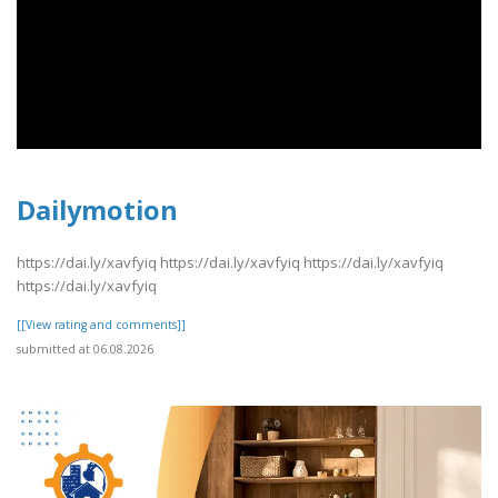
Dailymotion
https://dai.ly/xavfyiq https://dai.ly/xavfyiq https://dai.ly/xavfyiq
https://dai.ly/xavfyiq
[[View rating and comments]]
submitted at 06.08.2026