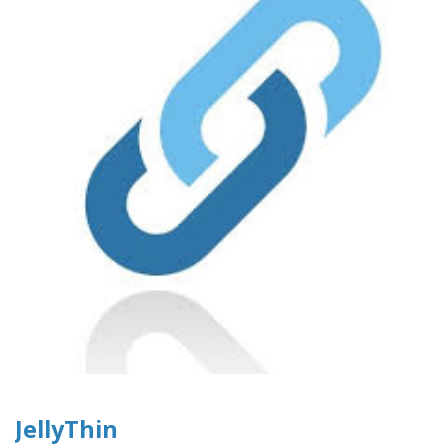
JellyThin