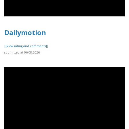
Dailymotion
[[View rating and comments]]
submitted at 06.08.2026