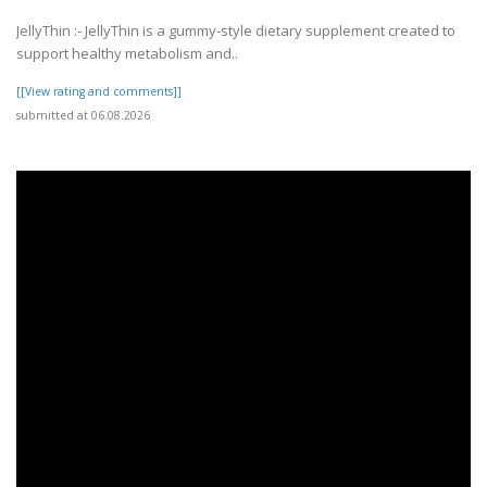
JellyThin :- JellyThin is a gummy-style dietary supplement created to
support healthy metabolism and..
[[View rating and comments]]
submitted at 06.08.2026