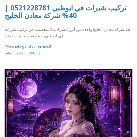
تركيب شبرات في ابوظبي 0521228781 |
40% شركة معادن الخليج
تُعد شركة معادن الخليج واحدة من أبرز الشركات المتخصصة في تركيب شبرات
في ابوظبي، حيث تقدم خدمات احترا..
[[View rating and comments]]
submitted at 06.08.2026