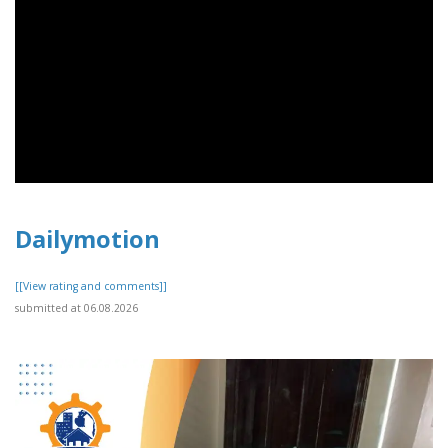
Dailymotion
[[View rating and comments]]
submitted at 06.08.2026