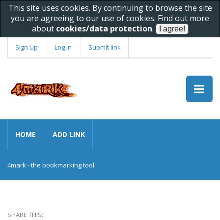
This site uses cookies. By continuing to browse the site
you are agreeing to our use of cookies. Find out more
about
cookies/data protection
.
Sign Up
Log In
Submit link
HOME
ADD LINK
4mark - the bookmarking tool
SHARE THIS: