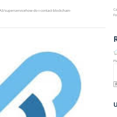
Ca
3/superservicehow-do-i-contact-blockchain-
Fo
R
Pl
U