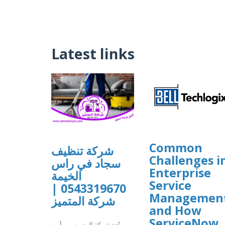
Latest links
Common
شركة تنظيف
Challenges i
سجاد في راس
Enterprise
الخيمة
Service
0543319670 |
Managemen
شركة المتميز
and How
ServiceNow
تُعد شركة المتميز من أبرز