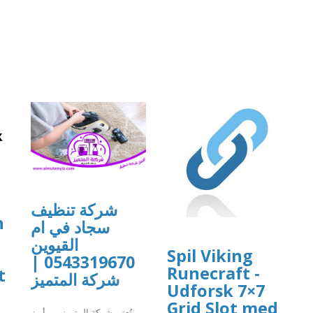
شركة تنظيف
n
سجاد في ام
القيوين
Spil Viking
0543319670 |
Runecraft -
t
شركة المتميز
Udforsk 7×7
Grid Slot med
تُعتبر شركة المتميز من أبرز