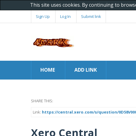
This site uses cookies. By continuing to brows
Sign Up
Log In
Submit link
HOME
ADD LINK
SHARE THIS:
Link:
https://central.xero.com/s/question/0D58V
Xero Central