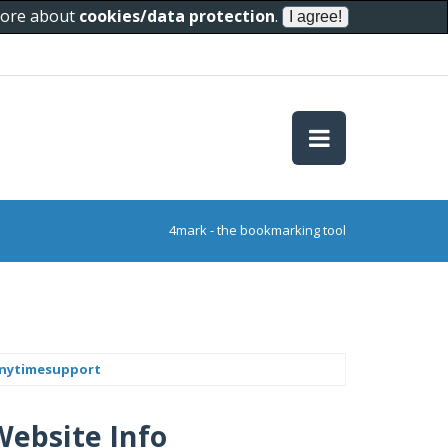
 more about
cookies/data protection
.
4mark - the bookmarking tool
anytimesupport
Website Info