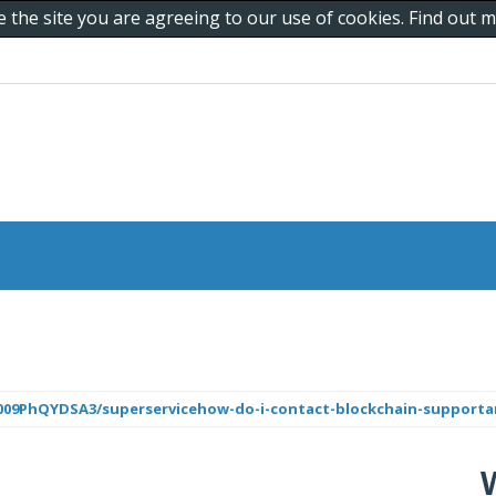
e the site you are agreeing to our use of cookies. Find out
00009PhQYDSA3/superservicehow-do-i-contact-blockchain-support