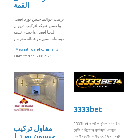
القمة
تركيب حوائط جبس بورد افضل
واحسن شركة لتركيب دريوال
لدينا افضل واحسن خدمه
بخامات مميزه وعماله مدربه و..
[[View rating and comments]]
submitted at 07.08.2026
3333bet
3333bet একটি আধুনিক অনলাইন
مقاول تركيب
গেমিং ও বিনোদন প্ল্যাটফর্ম, যেখানে
جبسون بورد |
স্পোর্টস বেটিং, লাইভ ক্যাসিনো, স্লট