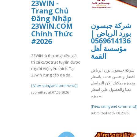
23WIN -
Trang Chủ
Đăng Nhập
شركة جبسون
23WIN.COM
بورد الرياض |
Chính Thức
0569614136
#2026
مؤسسة أهل
القمة
23WIN là thương hiệu giải
trí cá cược trực tuyến được
người Việt yêu thích. Tại
شركة جبسون بورد الرياض
23win cung cấp đa dạ..
افضل واحسن خدمه باسعار
متميزه يمكنك الان التواصل
[[View rating and comments]]
معنا والحصول علي اسعار
submitted at 07.08.2026
مميزه..
[[View rating and comments]
submitted at 07.08.2026