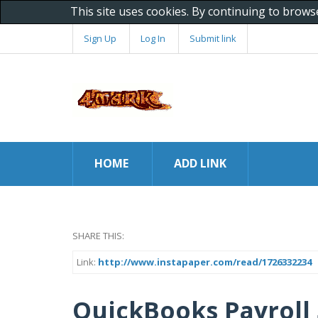
This site uses cookies. By continuing to brows
Sign Up
Log In
Submit link
HOME
ADD LINK
SHARE THIS:
Link:
http://www.instapaper.com/read/1726332234
QuickBooks Payroll