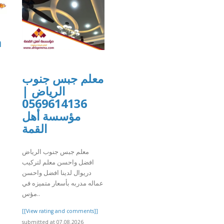
a
معلم جبس جنوب
الرياض |
moval.com/
0569614136
]
مؤسسة أهل
القمة
معلم جبس جنوب الرياض
افضل واحسن معلم لتركيب
دريوال لدينا افضل واحسن
عماله مدربه بأسعار متميزه في
مؤس..
[[View rating and comments]]
submitted at 07.08.2026