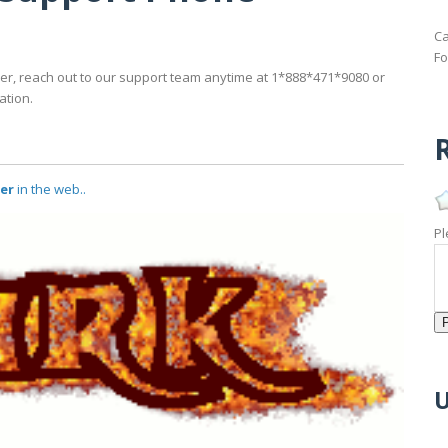
Ca
Fo
er, reach out to our support team anytime at 1*888*471*9080 or
ation.
R
er
in the web..
Pl
U