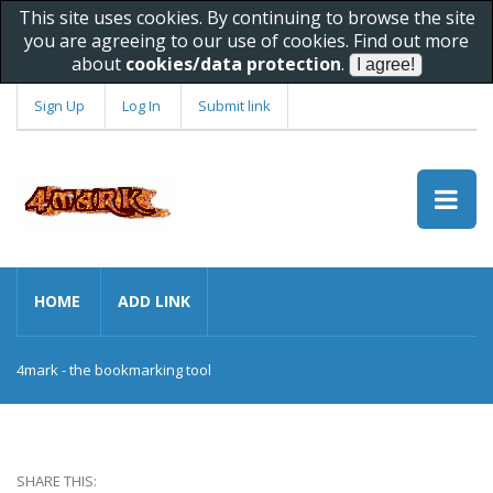
This site uses cookies. By continuing to browse the site
you are agreeing to our use of cookies. Find out more
about
cookies/data protection
.
Sign Up
Log In
Submit link
HOME
ADD LINK
4mark - the bookmarking tool
SHARE THIS: