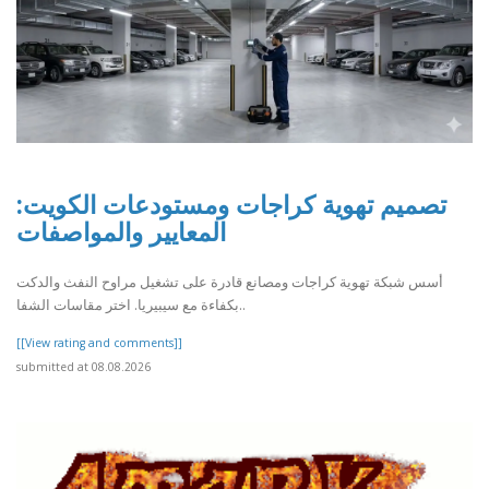
تصميم تهوية كراجات ومستودعات الكويت:
المعايير والمواصفات
أسس شبكة تهوية كراجات ومصانع قادرة على تشغيل مراوح النفث والدكت
بكفاءة مع سيبيريا. اختر مقاسات الشفا..
[[View rating and comments]]
submitted at 08.08.2026