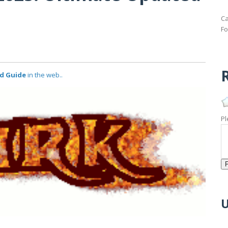
Ca
Fo
R
ed Guide
in the web..
Pl
U