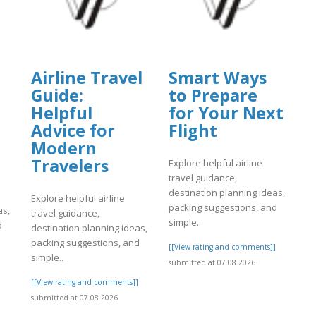
Airline Travel
Smart Ways
Guide:
to Prepare
Helpful
for Your Next
Advice for
Flight
Modern
Travelers
Explore helpful airline
travel guidance,
destination planning ideas,
Explore helpful airline
packing suggestions, and
as,
travel guidance,
simple..
d
destination planning ideas,
packing suggestions, and
[[View rating and comments]]
simple..
submitted at 07.08.2026
]
[[View rating and comments]]
submitted at 07.08.2026