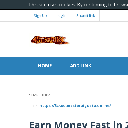
This site uses cookies. By continuing to brows
Sign Up
Log In
Submit link
HOME
ADD LINK
SHARE THIS:
Link:
https://3ckxo.masterbigdata.online/
Earn Money Fast in 