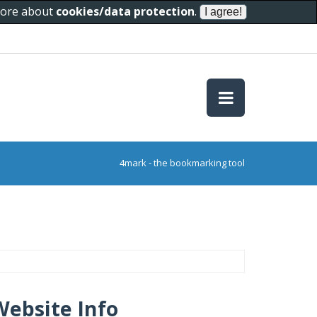
 more about
cookies/data protection
.
4mark - the bookmarking tool
Website Info