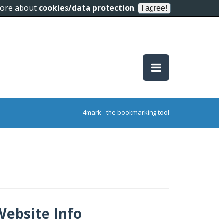
 more about
cookies/data protection
.
4mark - the bookmarking tool
Website Info