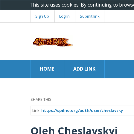
This site uses cookies. By continuing to brows
Sign Up
Log In
Submit link
HOME
ADD LINK
SHARE THIS:
Link:
https://spilno.org/auth/user/cheslavsky
Oleh Cheslavskyi