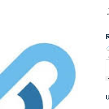
Ca
Fo
R
Pl
U