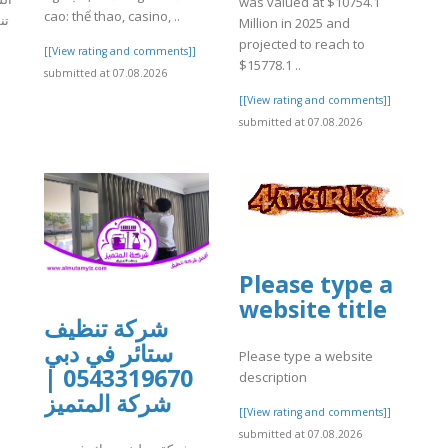
was valued at $10754.1
cao: thể thao, casino, ..
ت،
Million in 2025 and
projected to reach to
[[View rating and comments]]
$15778.1 ..
submitted at 07.08.2026
]
[[View rating and comments]]
submitted at 07.08.2026
Please type a
website title
شركة تنظيف
ستائر في دبي
Please type a website
0543319670 |
description
شركة المتميز
[[View rating and comments]]
submitted at 07.08.2026