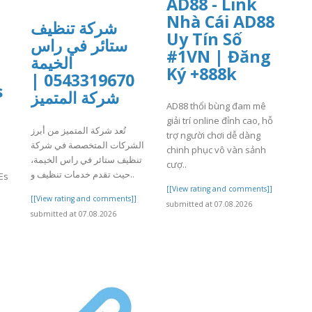
AD88 - Link
Nhà Cái AD88
شركة تنظيف
Uy Tín Số
ستائر في راس
#1VN | Đăng
الخيمة
Ký +888k
u
0543319670 |
s
شركة المتميز
AD88 thổi bùng đam mê
giải trí online đỉnh cao, hỗ
تُعد شركة المتميز من أبرز
trợ người chơi dễ dàng
الشركات المتخصصة في شركة
chinh phục vô vàn sảnh
تنظيف ستائر في راس الخيمة،
cượ..
حيث تقدم خدمات تنظيف و..
Es
[[View rating and comments]]
[[View rating and comments]]
submitted at 07.08.2026
submitted at 07.08.2026
]