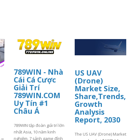
789WIN - Nhà
US UAV
Cái Cá Cược
(Drone)
Giải Trí
Market Size,
789WIN.COM
Share,Trends,
Uy Tín #1
Growth
Châu Á
Analysis
Report, 2030
789WIN tập đoàn giải trí lớn
nhất Asia, 10 năm kinh
The US UAV (Drone) Market
nghiệm, 7 sảnh game đỉnh
ال