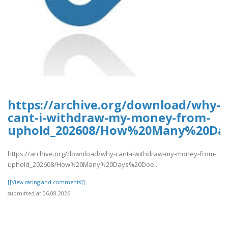
https://archive.org/download/why-
cant-i-withdraw-my-money-from-
uphold_202608/How%20Many%20Da
https://archive.org/download/why-cant-i-withdraw-my-money-from-
uphold_202608/How%20Many%20Days%20Doe..
[[View rating and comments]]
submitted at 06.08.2026