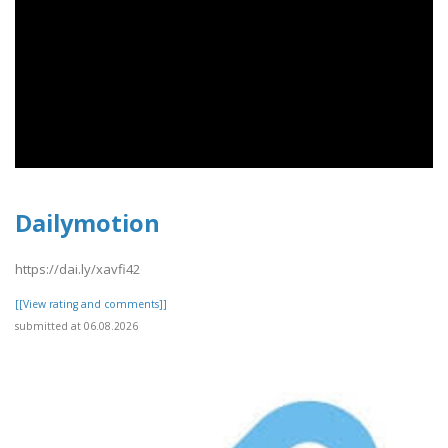
Dailymotion
https://dai.ly/xavfi42
[[View rating and comments]]
submitted at 06.08.2026