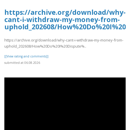
https://archive.org/download/why-
cant-i-withdraw-my-money-from-
uphold_202608/How%20Do%20I%20D
https://archive.org/download/why-cant-i-withdraw-my-money-from-
uphold_202608/How%20Do%20I%20Dispute%..
[[View rating and comments]]
submitted at 06.08.2026