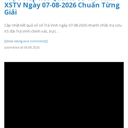
XSTV Ngày 07-08-2026 Chuẩn Từng
Giải
Cập nhật kết quả xổ số Trà Vinh ngày 07-08-2026 nhanh nhất, tra cứu
XS đài Trà Vinh chính xác, trực ..
[[View rating and comments]]
submitted at 06.08.2026