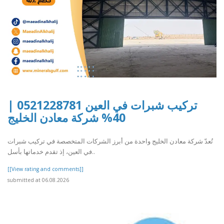
تركيب شبرات في العين 0521228781 |
40% شركة معادن الخليج
تُعدّ شركة معادن الخليج واحدة من أبرز الشركات المتخصصة في تركيب شبرات
في العين، إذ تقدم خدماتها بأسل..
[[View rating and comments]]
submitted at 06.08.2026