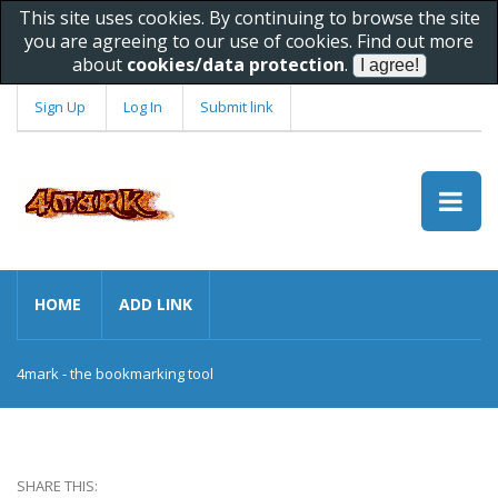
This site uses cookies. By continuing to browse the site
you are agreeing to our use of cookies. Find out more
about
cookies/data protection
.
Sign Up
Log In
Submit link
HOME
ADD LINK
4mark - the bookmarking tool
SHARE THIS: