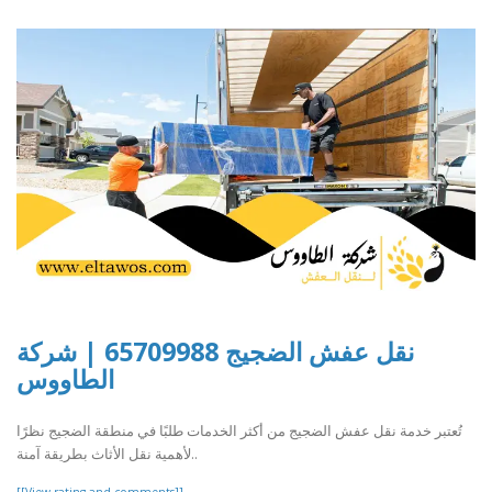
نقل عفش الضجيج 65709988 | شركة
الطاووس
تُعتبر خدمة نقل عفش الضجيج من أكثر الخدمات طلبًا في منطقة الضجيج نظرًا
لأهمية نقل الأثاث بطريقة آمنة..
[[View rating and comments]]