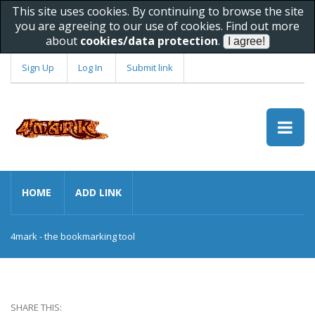
This site uses cookies. By continuing to browse the site
you are agreeing to our use of cookies. Find out more
about
cookies/data protection
.
Sign Up
Log In
Submit link
HOME
ADD LINK
4mark - the bookmarking tool
SHARE THIS: