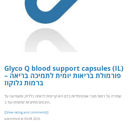
Glyco Q blood support capsules (IL)
– פורמולת בריאות יומית לתמיכה בריאה
ברמות גלוקוז
שמירה על רמות סוכר אופטימליות בדם היא קריטית לרווחה כללית, ומשפיעה על
היבטים מחיוניות יומיומית ועד ב..
[[View rating and comments]]
submitted at 06.08.2026