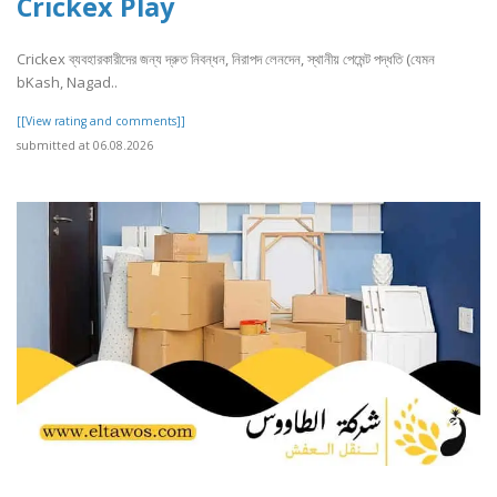
Crickex Play
Crickex ব্যবহারকারীদের জন্য দ্রুত নিবন্ধন, নিরাপদ লেনদেন, স্থানীয় পেমেন্ট পদ্ধতি (যেমন
bKash, Nagad..
[[View rating and comments]]
submitted at 06.08.2026