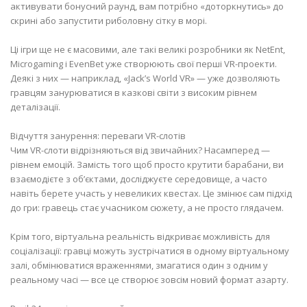
активувати бонусний раунд, вам потрібно «доторкнутись» до
скрині або запустити риболовну сітку в морі.
Ці ігри ще не є масовими, але такі великі розробники як NetEnt,
Microgaming і EvenBet уже створюють свої перші VR-проекти.
Деякі з них — наприклад, «Jack’s World VR» — уже дозволяють
гравцям занурюватися в казкові світи з високим рівнем
деталізації.
Відчуття занурення: переваги VR-слотів
Чим VR-слоти відрізняються від звичайних? Насамперед —
рівнем емоцій. Замість того щоб просто крутити барабани, ви
взаємодієте з об’єктами, досліджуєте середовище, а часто
навіть берете участь у невеликих квестах. Це змінює сам підхід
до гри: гравець стає учасником сюжету, а не просто глядачем.
Крім того, віртуальна реальність відкриває можливість для
соціалізації: гравці можуть зустрічатися в одному віртуальному
залі, обмінюватися враженнями, змагатися один з одним у
реальному часі — все це створює зовсім новий формат азарту.