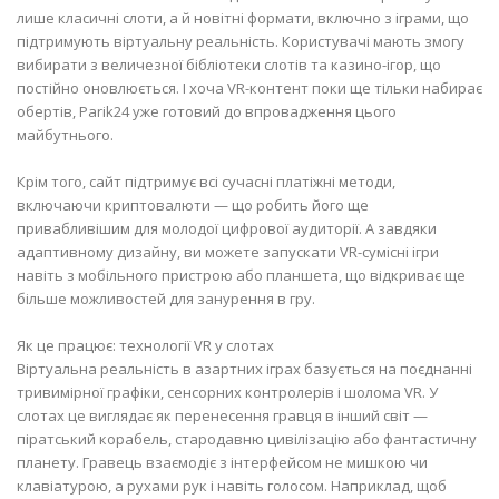
лише класичні слоти, а й новітні формати, включно з іграми, що
підтримують віртуальну реальність. Користувачі мають змогу
вибирати з величезної бібліотеки слотів та казино-ігор, що
постійно оновлюється. І хоча VR-контент поки ще тільки набирає
обертів, Parik24 уже готовий до впровадження цього
майбутнього.
Крім того, сайт підтримує всі сучасні платіжні методи,
включаючи криптовалюти — що робить його ще
привабливішим для молодої цифрової аудиторії. А завдяки
адаптивному дизайну, ви можете запускати VR-сумісні ігри
навіть з мобільного пристрою або планшета, що відкриває ще
більше можливостей для занурення в гру.
Як це працює: технології VR у слотах
Віртуальна реальність в азартних іграх базується на поєднанні
тривимірної графіки, сенсорних контролерів і шолома VR. У
слотах це виглядає як перенесення гравця в інший світ —
піратський корабель, стародавню цивілізацію або фантастичну
планету. Гравець взаємодіє з інтерфейсом не мишкою чи
клавіатурою, а рухами рук і навіть голосом. Наприклад, щоб