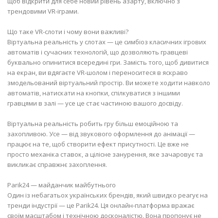
щоб відкрити для себе новий рівень азарту, включно з
трендовими VR-іграми.
Що таке VR-слоти і чому вони важливі?
Віртуальна реальність у слотах — це симбіоз класичних ігрових
автоматів і сучасних технологій, що дозволяють гравцеві
буквально опинитися всередині гри. Замість того, щоб дивитися
на екран, ви вдягаєте VR-шолом і переноситеся в яскраво
змодельований віртуальний простір. Ви можете ходити навколо
автоматів, натискати на кнопки, спілкуватися з іншими
гравцями в залі — усе це стає частиною вашого досвіду.
Віртуальна реальність робить гру більш емоційною та
захопливою. Усе — від звукового оформлення до анімації —
працює на те, щоб створити ефект присутності. Це вже не
просто механіка ставок, а цілісне занурення, яке зачаровує та
викликає справжнє захоплення.
Parik24 — майданчик майбутнього
Один із небагатьох українських брендів, який швидко реагує на
тренди індустрії — це Parik24. Ця онлайн-платформа вражає
своїм масштабом і технічною досконалістю. Вона пропонує не