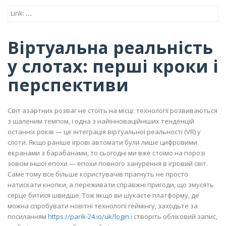
Link:
...
Віртуальна реальність
у слотах: перші кроки і
перспективи
Світ азартних розваг не стоїть на місці: технології розвиваються
з шаленим темпом, і одна з найінноваційніших тенденцій
останніх років — це інтеграція віртуальної реальності (VR) у
слоти. Якщо раніше ігрові автомати були лише цифровими
екранами з барабанами, то сьогодні ми вже стоїмо на порозі
зовсім іншої епохи — епохи повного занурення в ігровий світ.
Саме тому все більше користувачів прагнуть не просто
натискати кнопки, а переживати справжні пригоди, що змусять
серце битися швидше. Тож якщо ви шукаєте платформу, де
можна спробувати новітні технології геймінгу, заходьте за
посиланням
https://parik-24.io/uk/login
і створіть обліковий запис,