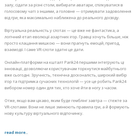
залу, сідати за різні столи, вибирати аватари, спілкуватися в
голосовому чаті з іншими, а головне — отримувати задоволення
від гри, яка максимально наближена до реального досвіду.
Віртуальна реальність у слотах — це вже не фантастика, а
логічний етап еволюції азартних ігор. Гравці хочуть більше, ніж
просто клацання мишкою — вони прагнуть емоцій, пригод,
взаємодії. І саме VR-слоти здатні це дати.
Онлайн-платформи на кшталт Parik24 першими інтегрують ці
інновації, дозволяючи користувачам торкнутися майбутнього
вже сьогодні. Зручність, технічна досконалість, широкий вибір
ігор та підтримка сучасних технологій — усе це робить Parik24
вибором номер один для тих, хто хоче йти в ногу з часом.
Отже, якщо вам цікаво, яким буде гемблінг завтра — стежте за
VR-слотами. Вони не лише змінюють правила гри, а й формують
нову культуру віртуального відпочинку.
read more..