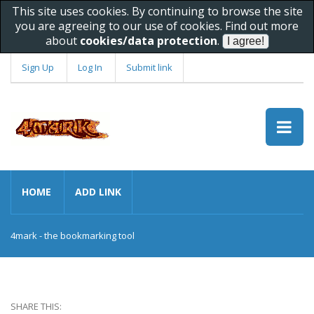
This site uses cookies. By continuing to browse the site
you are agreeing to our use of cookies. Find out more
about
cookies/data protection
.
Sign Up
Log In
Submit link
HOME
ADD LINK
4mark - the bookmarking tool
SHARE THIS: