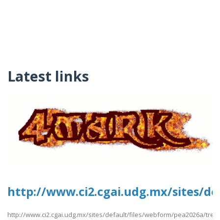
Latest links
http://www.ci2.cgai.udg.mx/sites/de
http://www.ci2.cgai.udg.mx/sites/default/files/webform/pea2026a/trevl