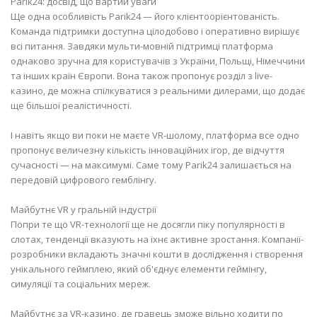
Parik24: досвід, що вартий уваги
Ще одна особливість Parik24 — його клієнтоорієнтованість.
Команда підтримки доступна цілодобово і оперативно вирішує
всі питання. Завдяки мульти-мовній підтримці платформа
однаково зручна для користувачів з України, Польщі, Німеччини
та інших країн Європи. Вона також пропонує розділ з live-
казино, де можна спілкуватися з реальними дилерами, що додає
ще більшої реалістичності.
І навіть якщо ви поки не маєте VR-шолому, платформа все одно
пропонує величезну кількість інноваційних ігор, де відчуття
сучасності — на максимумі. Саме тому Parik24 залишається на
передовій цифрового гемблінгу.
Майбутнє VR у гральній індустрії
Попри те що VR-технології ще не досягли піку популярності в
слотах, тенденції вказують на їхнє активне зростання. Компанії-
розробники вкладають значні кошти в дослідження і створення
унікального геймплею, який об'єднує елементи геймінгу,
симуляції та соціальних мереж.
Майбутнє за VR-казино, де гравець зможе вільно ходити по