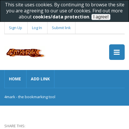
This site uses cookies. By continuing to browse the site
you are agreeing to our use of cookies. Find out more
about
cookies/data protection
.
Sign Up
Log In
Submit link
HOME
ADD LINK
4mark - the bookmarking tool
SHARE THIS: