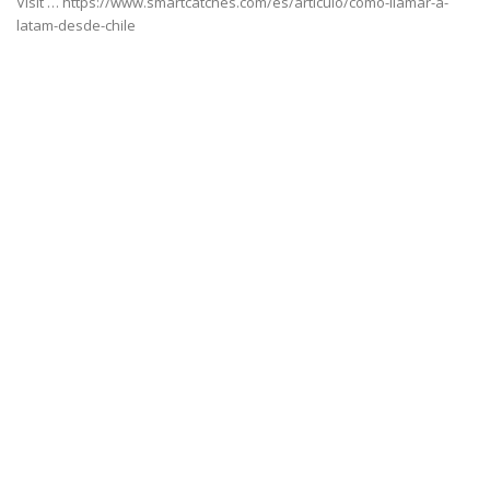
Visit … https://www.smartcatches.com/es/articulo/como-llamar-a-
latam-desde-chile