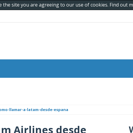
e the site you are agreeing to our use of cookies. Find out
como-llamar-a-latam-desde-espana
m Airlines desde