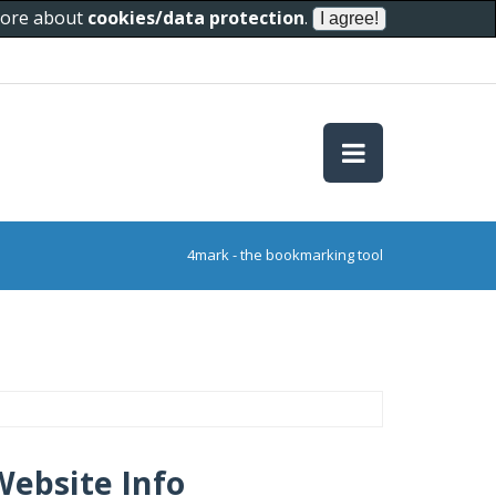
 more about
cookies/data protection
.
4mark - the bookmarking tool
Website Info