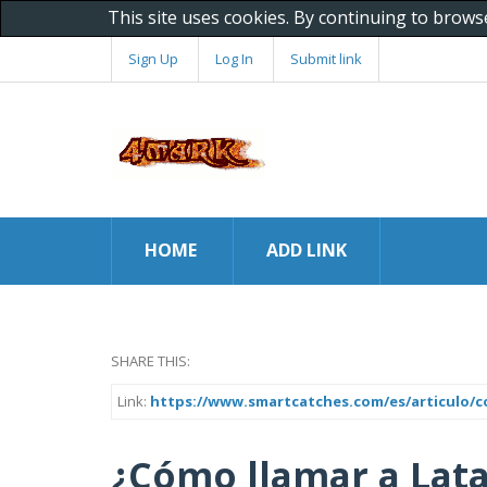
This site uses cookies. By continuing to brows
Sign Up
Log In
Submit link
HOME
ADD LINK
SHARE THIS:
Link:
https://www.smartcatches.com/es/articulo/
¿Cómo llamar a Lata