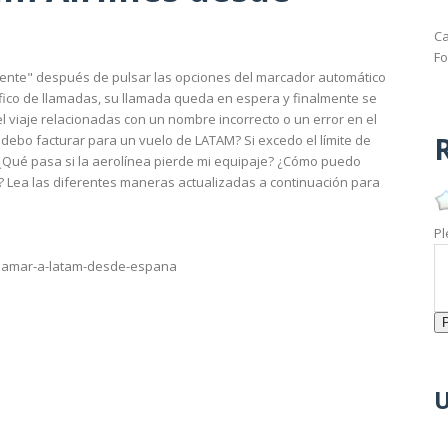
Ca
Fo
liente" después de pulsar las opciones del marcador automático
fico de llamadas, su llamada queda en espera y finalmente se
l viaje relacionadas con un nombre incorrecto o un error en el
R
n debo facturar para un vuelo de LATAM? Si excedo el límite de
? ¿Qué pasa si la aerolínea pierde mi equipaje? ¿Cómo puedo
 Lea las diferentes maneras actualizadas a continuación para
Pl
-llamar-a-latam-desde-espana
U