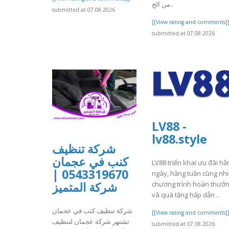
من الج..
submitted at 07.08.2026
[[View rating and comments]
submitted at 07.08.2026
LV88 -
lv88.style
شركة تنظيف
كنب في عجمان
LV88 triển khai ưu đãi hằ
0543319670 |
ngày, hằng tuần cùng nh
شركة المتميز
chương trình hoàn thưở
và quà tặng hấp dẫn ..
شركة تنظيف كنب في عجمان
[[View rating and comments]
تشتهر شركة عجمان لتنظيف
submitted at 07.08.2026