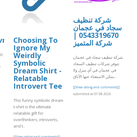
شركة تنظيف
سجاد في عجمان
0543319670 |
vn
Choosing To
شركة المتميز
Ignore My
Weirdly
ực
شركة تنظيف سجاد في عجمان
Symbolic
تتوفر شركات تنظيف السجاد
ư
Dream Shirt -
في عجمان في أي منزل ولا
Relatable
يمكن الاستغناء عنها الأناق..
Introvert Tee
]
[[View rating and comments]]
submitted at 07.08.2026
This funny symbolic dream
t-shirt is the ultimate
relatable gift for
overthinkers, introverts,
and t..
[[View rating and comments]]