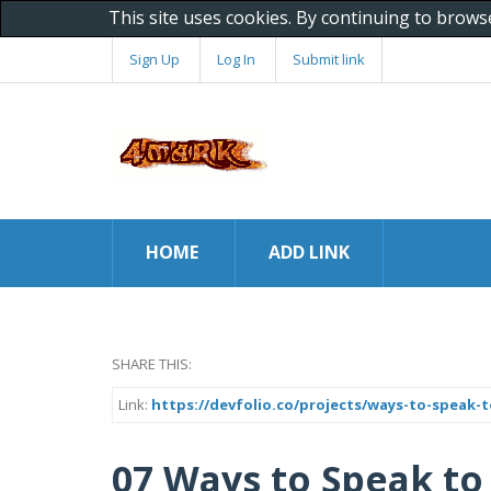
This site uses cookies. By continuing to brows
Sign Up
Log In
Submit link
HOME
ADD LINK
SHARE THIS:
Link:
https://devfolio.co/projects/ways-to-speak-
07 Ways to Speak t