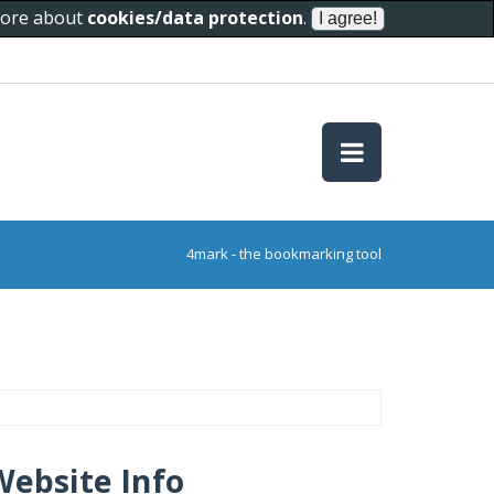
 more about
cookies/data protection
.
4mark - the bookmarking tool
Website Info