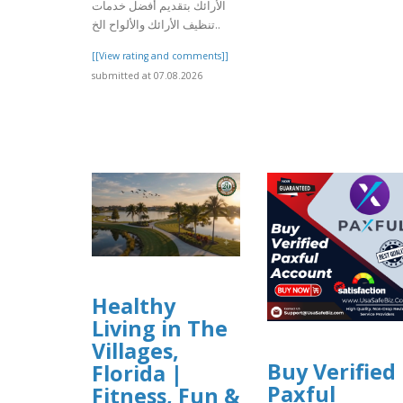
الأرائك بتقديم أفضل خدمات
تنظيف الأرائك والألواح الخ..
[[View rating and comments]]
submitted at 07.08.2026
Healthy
Living in The
Villages,
Buy Verified
Florida |
Paxful
Fitness, Fun &