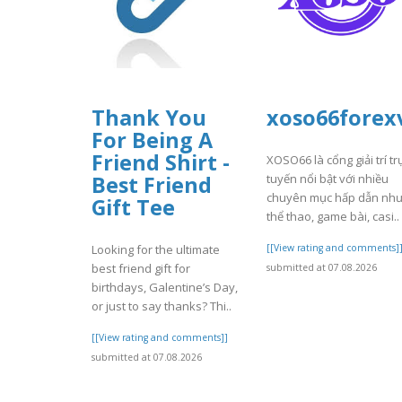
Thank You
xoso66forex
For Being A
Friend Shirt -
XOSO66 là cổng giải trí tr
tuyến nổi bật với nhiều
Best Friend
chuyên mục hấp dẫn nh
Gift Tee
thể thao, game bài, casi..
Looking for the ultimate
[[View rating and comments]
best friend gift for
submitted at 07.08.2026
birthdays, Galentine’s Day,
or just to say thanks? Thi..
[[View rating and comments]]
submitted at 07.08.2026