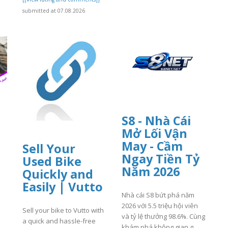
submitted at 07.08.2026
S8 - Nhà Cái
Mở Lối Vận
May - Cầm
Sell Your
Ngay Tiền Tỷ
Used Bike
Năm 2026
Quickly and
Easily | Vutto
Nhà cái S8 bứt phá năm
2026 với 5.5 triệu hội viên
Sell your bike to Vutto with
và tỷ lệ thưởng 98.6%. Cùng
a quick and hassle-free
khám phá không gian g..