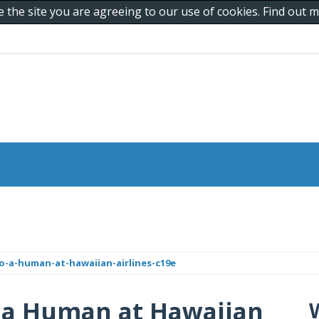
e the site you are agreeing to our use of cookies. Find out
to-a-human-at-hawaiian-airlines-c19e
o a Human at Hawaiian