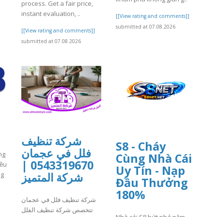
process. Get a fair price,
instant evaluation, ..
[[View rating and comments]]
]
submitted at 07.08.2026
[[View rating and comments]]
submitted at 07.08.2026
شركة تنظيف
S8 - Cháy
فلل في عجمان
ng
Cùng Nhà Cái
0543319670 |
iều
Uy Tín - Nạp
شركة المتميز
ng
Đầu Thưởng
180%
شركة تنظيف فلل في عجمان
]
تتخصص شركة تنظيف الفلل