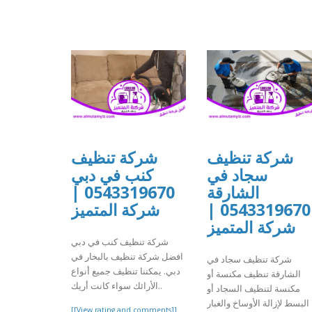
شركة تنظيف
شركة تنظيف
سجاد في
كنب في دبي
0543319670 |
الشارقة
شركة المتميز
0543319670 |
شركة المتميز
شركة تنظيف كنب في دبي
افضل شركة تنظيف بالبخار في
شركة تنظيف سجاد في
دبي. يمكننا تنظيف جميع أنواع
الشارقة تنظيف مكنسة أو
الأرائك سواء كانت أريك..
مكنسة لتنظيف السجاد أو
البسط لإزالة الأوساخ والغبار
[[View rating and comments]]