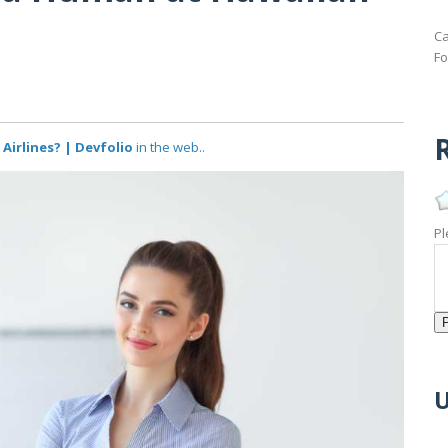
Ca
Fo
R
Airlines? | Devfolio
in the web..
Pl
U