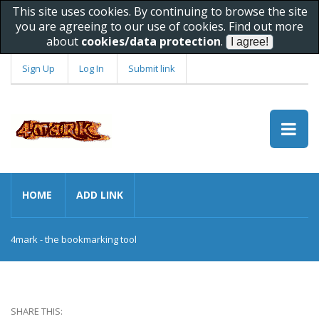
This site uses cookies. By continuing to browse the site
you are agreeing to our use of cookies. Find out more
about
cookies/data protection
.
Sign Up
Log In
Submit link
HOME
ADD LINK
4mark - the bookmarking tool
SHARE THIS: