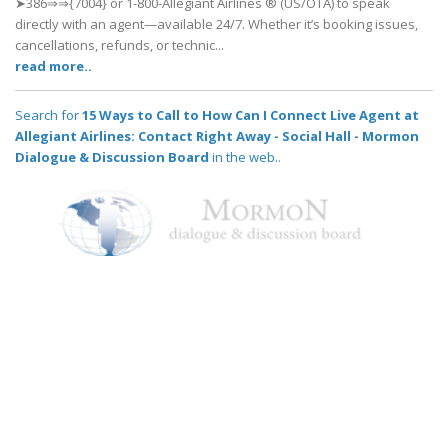
➤386⇒⇒{7004} or 1-800-Allegiant Airlines ® (US/OTA) to speak
directly with an agent—available 24/7. Whether it’s booking issues,
cancellations, refunds, or technic...
read more..
Search for
15 Ways to Call to How Can I Connect Live Agent at
Allegiant Airlines: Contact Right Away - Social Hall - Mormon
Dialogue & Discussion Board
in the web..