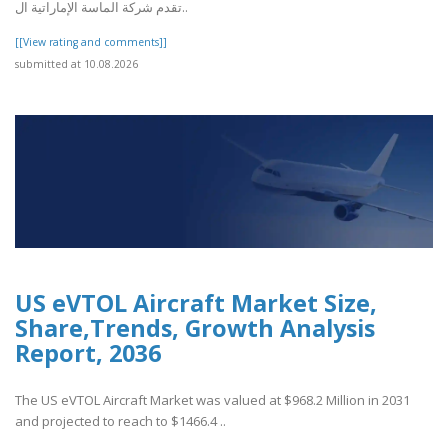
تقدم شركة الماسة الإماراتية ال..
[[View rating and comments]]
submitted at 10.08.2026
US eVTOL Aircraft Market Size,
Share,Trends, Growth Analysis
Report, 2036
The US eVTOL Aircraft Market was valued at $968.2 Million in 2031
and projected to reach to $1466.4 ..