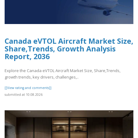
Canada eVTOL Aircraft Market Size,
Share,Trends, Growth Analysis
Report, 2036
Explore the Canada eVTOL Aircraft Market Size, Share,Trends,
growth trends, key drivers, challenges,..
[[View rating and comments]]
submitted at 10.08.2026