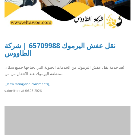
نقل عفش اليرموك 65709988 | شركة
الطاووس
تُعد خدمة نقل عفش اليرموك من الخدمات الحيوية التي يحتاجها جميع سكان
منطقة اليرموك عند الانتقال من من..
[[View rating and comments]]
submitted at 06.08.2026