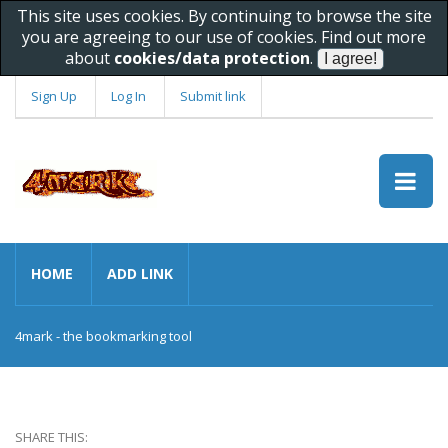
This site uses cookies. By continuing to browse the site
you are agreeing to our use of cookies. Find out more
about
cookies/data protection
.
Sign Up
Log In
Submit link
HOME
ADD LINK
4mark - the bookmarking tool
SHARE THIS: