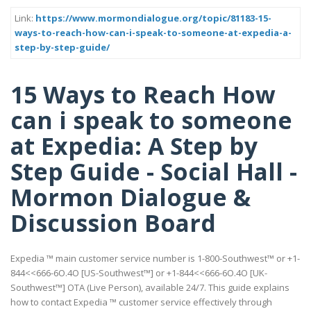
Link:
https://www.mormondialogue.org/topic/81183-15-
ways-to-reach-how-can-i-speak-to-someone-at-expedia-a-
step-by-step-guide/
15 Ways to Reach How
can i speak to someone
at Expedia: A Step by
Step Guide - Social Hall -
Mormon Dialogue &
Discussion Board
Expedia ™ main customer service number is 1-800-Southwest™ or +1-
844<<666-6O.4O [US-Southwest™] or +1-844<<666-6O.4O [UK-
Southwest™] OTA (Live Person), available 24/7. This guide explains
how to contact Expedia ™ customer service effectively through