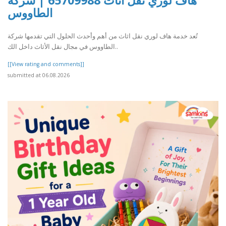
هاف لوري نقل اثاث 65709988 | شركة
الطاووس
تُعد خدمة هاف لوري نقل اثاث من أهم وأحدث الحلول التي تقدمها شركة
الطاووس في مجال نقل الأثاث داخل الك..
[[View rating and comments]]
submitted at 06.08.2026