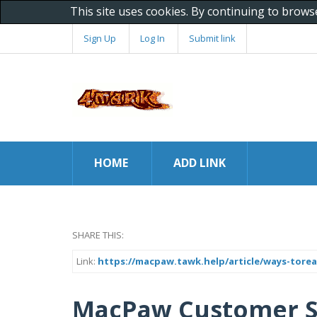
This site uses cookies. By continuing to brows
Sign Up
Log In
Submit link
HOME
ADD LINK
SHARE THIS:
Link:
https://macpaw.tawk.help/article/ways-tore
MacPaw Customer Ser