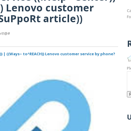
)) Lenovo customer
Ca
SuPpoRt article))
Fo
ort!@#
R
)) | ((Ways~ to^REACH)) Lenovo customer service by phone?
Pl
U