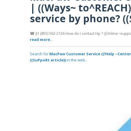
| ((Ways~ to^REACH
service by phone? ((
☎ ))1 (855) 562-2126 How do I contact Hp ? ((Online~supp
read more..
Search for
MacPaw Customer Service ((!Help ~Center
((SuPpoRt article))
in the web..