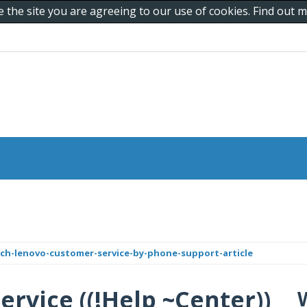
e the site you are agreeing to our use of cookies. Find out
ach-lenovo-customer-service-by-phone-support-article
vice ((!Help ~Center))