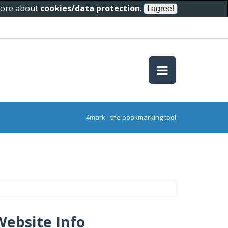
 more about
cookies/data protection
.
4mark - the bookmarking tool
Website Info