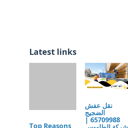
Latest links
نقل عفش
الضجيج
65709988 |
Top Reasons
شركة الطاووس