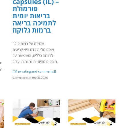
capsules (IL) –
פורמולת
בריאות יומית
לתמיכה בריאה
ברמות גלוקוז
שמירה על רמות סוכר
אופטימליות בדם היא קריטית
לרווחה כללית, ומשפיעה על
היבטים מחיוניות יומיומית ועד ב..
on
y..
[[View rating and comments]]
submitted at 06.08.2026
]