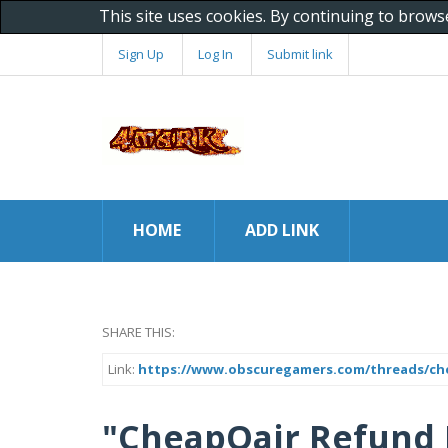
This site uses cookies. By continuing to brows
Sign Up
Log In
Submit link
HOME
ADD LINK
SHARE THIS:
Link:
https://www.obscuregamers.com/threads/chea
"CheapOair Refund 