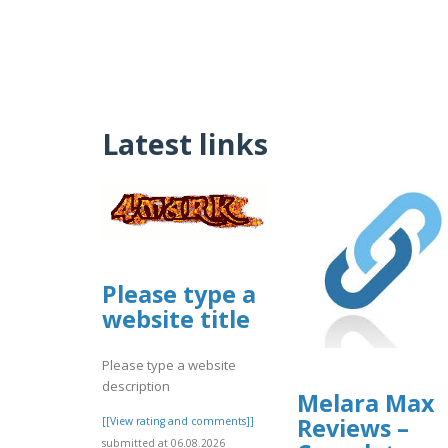
Latest links
Please type a
website title
Please type a website
description
Melara Max
Reviews –
[[View rating and comments]]
submitted at 06.08.2026