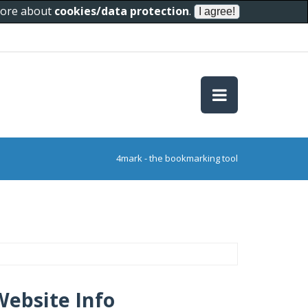
 more about
cookies/data protection
.
4mark - the bookmarking tool
Website Info