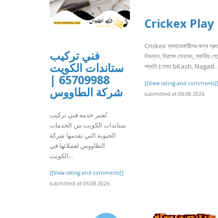
Crickex Play
Crickex ব্যবহারকারীদের জন্য দ্রু
فني تركيب
নিবন্ধন, নিরাপদ লেনদেন, স্থানীয় পেমে
ستاندات الكويت
পদ্ধতি (যেমন bKash, Nagad..
65709988 |
[[View rating and comments]
شركة الطاووس
submitted at 06.08.2026
تُعتبر خدمة فني تركيب
ستاندات الكويت من الخدمات
الحيوية التي تقدمها شركة
الطاووس لعملائها في
الكويت،..
[[View rating and comments]]
submitted at 06.08.2026