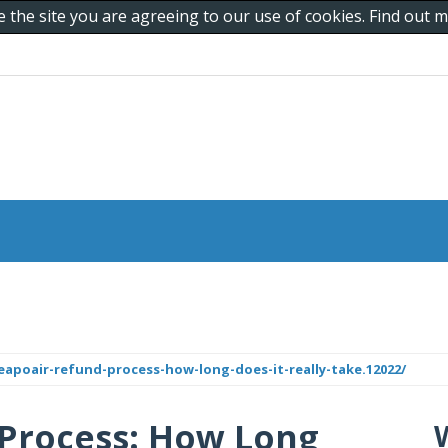
e the site you are agreeing to our use of cookies. Find out
poair-refund-process-how-long-does-it-really-take.12022/
Process: How Long