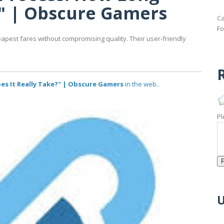
?" | Obscure Gamers
Ca
Fo
apest fares without compromising quality. Their user-friendly
R
s It Really Take?" | Obscure Gamers
in the web..
Pl
U