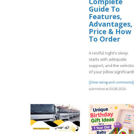
Complete
Guide To
Features,
Advantages,
Price & How
To Order
A restful night's sleep
starts with adequate
support, and the selecti
of your pillow significantl
[[View rating and comments]
submitted at 06.08.2026