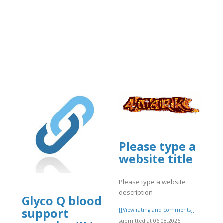
Please type a
website title
Please type a website
description
Glyco Q blood
support
[[View rating and comments]]
submitted at 06.08.2026