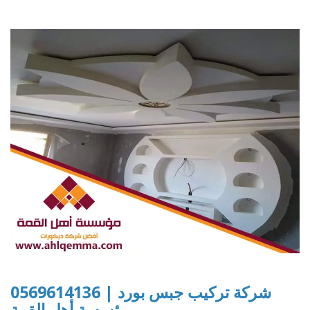
شركة تركيب جبس بورد | 0569614136
مؤسسة أهل القمة