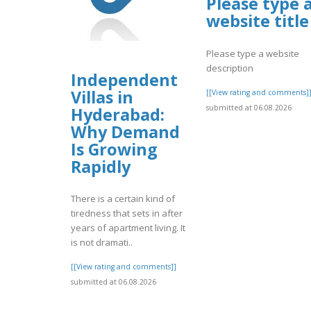
Please type 
website title
Please type a website
description
Independent
Villas in
[[View rating and comments]
submitted at 06.08.2026
Hyderabad:
Why Demand
Is Growing
Rapidly
There is a certain kind of
tiredness that sets in after
years of apartment living. It
is not dramati..
[[View rating and comments]]
submitted at 06.08.2026