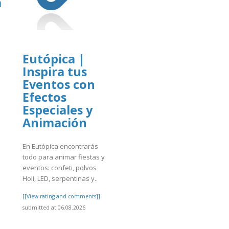
a
Eutópica |
Inspira tus
]
Eventos con
Efectos
Especiales y
Animación
En Eutópica encontrarás
todo para animar fiestas y
eventos: confeti, polvos
Holi, LED, serpentinas y..
[[View rating and comments]]
submitted at 06.08.2026