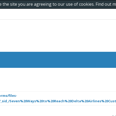
e the site you are agreeing to our use of cookies. Find out
rms/files-
_a/_sid_/Seven%20Ways%20to%20Reach%20Delta%20Airlines%20