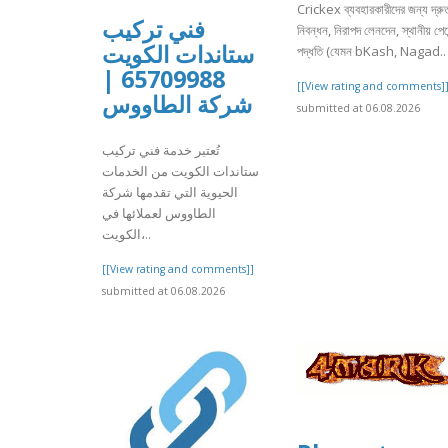
Crickex ব্যবহারকারীদের জন্য দ্রু
فني تركيب
নিবন্ধন, নিরাপদ লেনদেন, স্থানীয় পেমে
ستاندات الكويت
পদ্ধতি (যেমন bKash, Nagad..
65709988 |
[[View rating and comments]
شركة الطاووس
submitted at 06.08.2026
تُعتبر خدمة فني تركيب
ستاندات الكويت من الخدمات
الحيوية التي تقدمها شركة
الطاووس لعملائها في
الكويت،..
[[View rating and comments]]
submitted at 06.08.2026