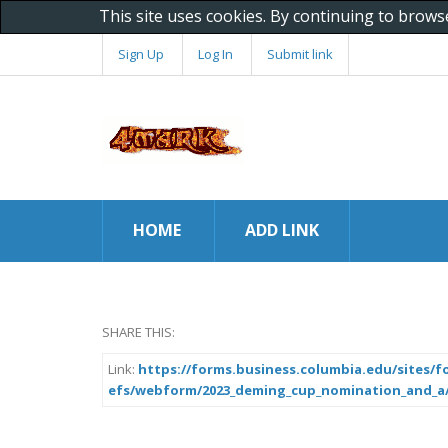
This site uses cookies. By continuing to brows
Sign Up
Log In
Submit link
HOME
ADD LINK
SHARE THIS:
Link:
https://forms.business.columbia.edu/sites/fo
efs/webform/2023_deming_cup_nomination_and