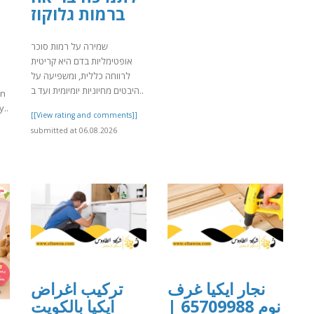
ברמות גלוקוז
שמירה על רמות סוכר
אופטימליות בדם היא קריטית
לרווחה כללית, ומשפיעה על
היבטים מחיוניות יומיומית ועד ב..
on
y..
[[View rating and comments]]
submitted at 06.08.2026
]
نجار ايكيا غرف
تركيب اغراض
نوم 65709988 |
ايكيا بالكويت