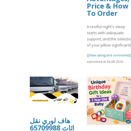
Price & How
To Order
A restful night's sleep
starts with adequate
support, and the selecti
of your pillow significantl
[[View rating and comments]
submitted at 06.08.2026
هاف لوري نقل
اثاث 65709988