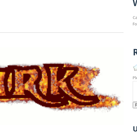
Ca
Fo
R
Pl
U