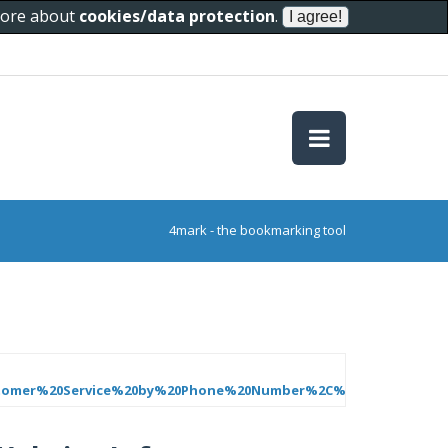
 more about
cookies/data protection
.
4mark - the bookmarking tool
Customer%20Service%20by%20Phone%20Number%2C%20Chat%2C%20