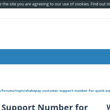
e the site you are agreeing to our use of cookies. Find out
m/forums/topic/shakepay-customer-support-number-for-quick-wal
 Support Number for