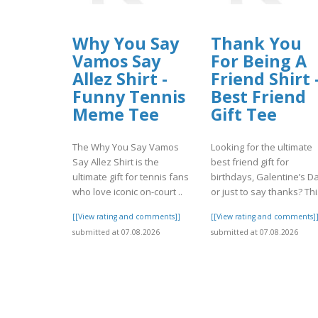
Why You Say
Thank You
Vamos Say
For Being A
Allez Shirt -
Friend Shirt 
Funny Tennis
Best Friend
Meme Tee
Gift Tee
The Why You Say Vamos
Looking for the ultimate
Say Allez Shirt is the
best friend gift for
ultimate gift for tennis fans
birthdays, Galentine’s Da
who love iconic on-court ..
or just to say thanks? Thi.
[[View rating and comments]]
[[View rating and comments]
submitted at 07.08.2026
submitted at 07.08.2026