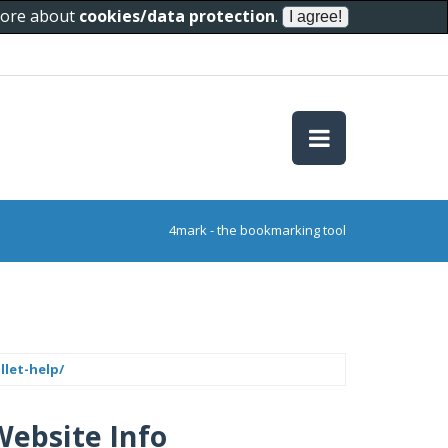
 more about
cookies/data protection
.
4mark - the bookmarking tool
let-help/
Website Info