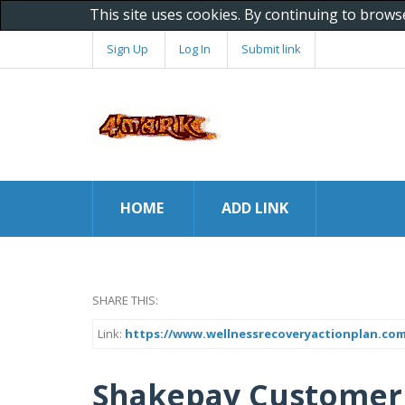
This site uses cookies. By continuing to brows
Sign Up
Log In
Submit link
HOME
ADD LINK
SHARE THIS:
Link:
https://www.wellnessrecoveryactionplan.co
Shakepay Customer