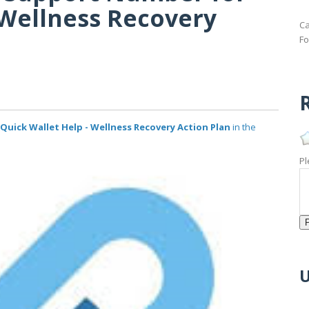
 Wellness Recovery
Ca
Fo
R
ick Wallet Help - Wellness Recovery Action Plan
in the
Pl
U