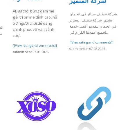
شركة المتميز
AD88 thổi bùng đam mê
شركة تنظيف ستائر في عجمان
giải trí online đỉnh cao, hỗ
تشتهر شركة تنظيف الستائر
trợ người chơi dễ dàng
في عجمان بتقديم أفضل خدمة
ال
chinh phục vô vàn sảnh
لجميع عملائنا الكرام في..
ت،
cượ..
[[View rating and comments]]
[[View rating and comments]]
submitted at 07.08.2026
]
submitted at 07.08.2026