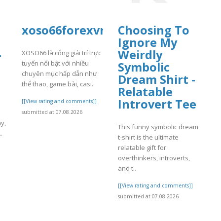
xoso66forexvn
Choosing To
Ignore My
-
Weirdly
XOSO66 là cổng giải trí trực
tuyến nổi bật với nhiều
Symbolic
chuyên mục hấp dẫn như
Dream Shirt -
thể thao, game bài, casi..
Relatable
Introvert Tee
[[View rating and comments]]
submitted at 07.08.2026
y,
This funny symbolic dream
.
t-shirt is the ultimate
relatable gift for
]
overthinkers, introverts,
and t..
[[View rating and comments]]
submitted at 07.08.2026