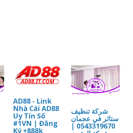
AD88 - Link
Nhà Cái AD88
شركة تنظيف
Uy Tín Số
ستائر في عجمان
#1VN | Đăng
0543319670 |
Ký +888k