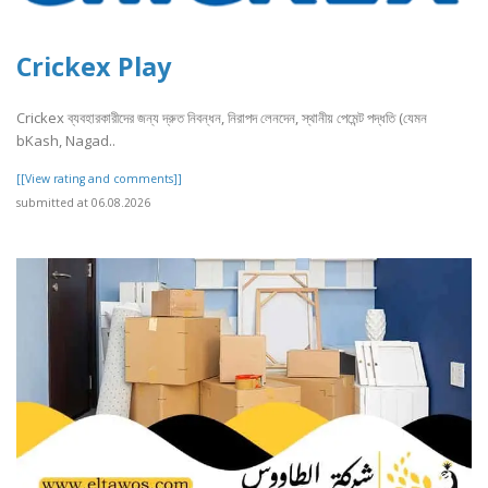
Crickex Play
Crickex ব্যবহারকারীদের জন্য দ্রুত নিবন্ধন, নিরাপদ লেনদেন, স্থানীয় পেমেন্ট পদ্ধতি (যেমন
bKash, Nagad..
[[View rating and comments]]
submitted at 06.08.2026