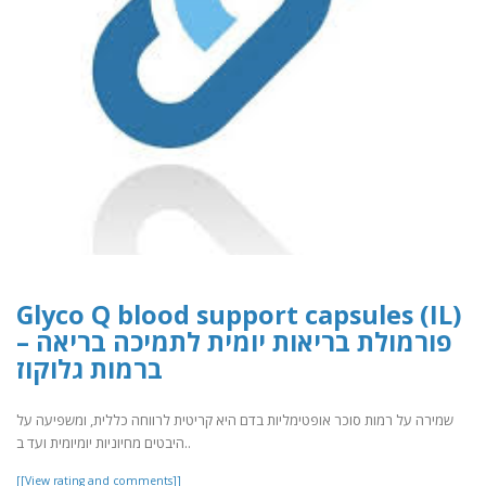
Glyco Q blood support capsules (IL)
– פורמולת בריאות יומית לתמיכה בריאה
ברמות גלוקוז
שמירה על רמות סוכר אופטימליות בדם היא קריטית לרווחה כללית, ומשפיעה על
היבטים מחיוניות יומיומית ועד ב..
[[View rating and comments]]