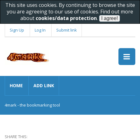
This site uses cookies. By continuing to browse the site
you are agreeing to our use of cookies. Find out more
about
cookies/data protection
.
Sign Up
Log In
Submit link
HOME
ADD LINK
4mark - the bookmarking tool
SHARE THIS: