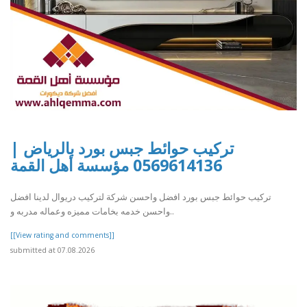
تركيب حوائط جبس بورد بالرياض |
0569614136 مؤسسة أهل القمة
تركيب حوائط جبس بورد افضل واحسن شركة لتركيب دريوال لدينا افضل
واحسن خدمه بخامات مميزه وعماله مدربه و..
[[View rating and comments]]
submitted at 07.08.2026