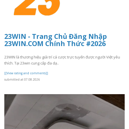
23WIN - Trang Chủ Đăng Nhập
23WIN.COM Chính Thức #2026
23WIN là thương hiệu giải trí cá cược trực tuyến được người Việt yêu
thích. Tại 23win cung cấp đa dạ..
[[View rating and comments]]
submitted at 07.08.2026