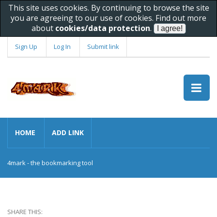
This site uses cookies. By continuing to browse the site
you are agreeing to our use of cookies. Find out more
about
cookies/data protection
.
Sign Up
Log In
Submit link
HOME
ADD LINK
4mark - the bookmarking tool
SHARE THIS: