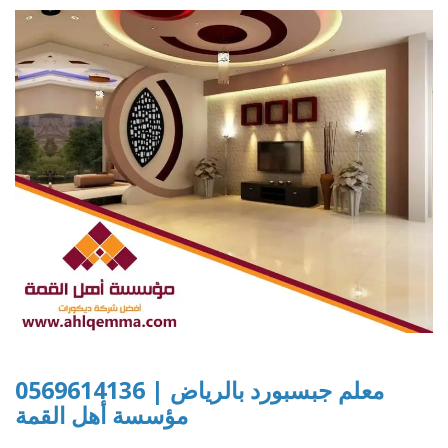
معلم جبسبورد بالرياض | 0569614136
مؤسسة أهل القمة