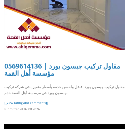
مقاول تركيب جبسون بورد | 0569614136
مؤسسة أهل القمة
مقاول تركيب جبسون بورد افضل واحسن خدمه بأسعار متميزه في شركة تركيب
جبسون بورد في مرسسة أهل القمة خدم..
[[View rating and comments]]
submitted at 07.08.2026