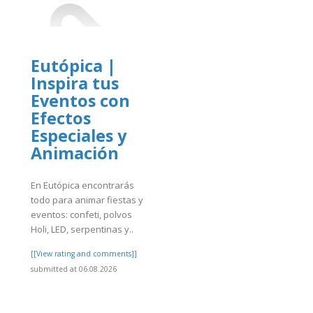
Eutópica |
Inspira tus
]
Eventos con
Efectos
Especiales y
Animación
En Eutópica encontrarás
todo para animar fiestas y
eventos: confeti, polvos
Holi, LED, serpentinas y..
[[View rating and comments]]
submitted at 06.08.2026