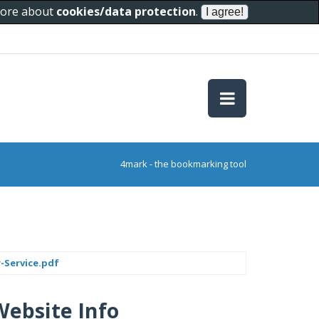
 more about
cookies/data protection
.
4mark - the bookmarking tool
-Service.pdf
Website Info