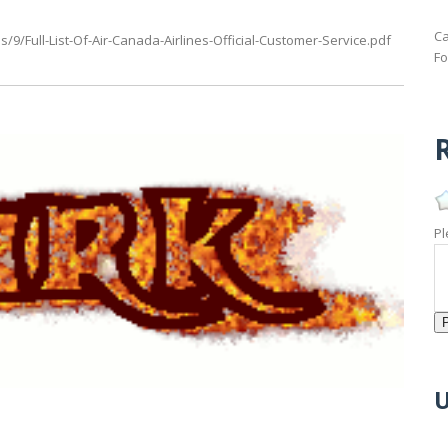
Ca
9/Full-List-Of-Air-Canada-Airlines-Official-Customer-Service.pdf
Fo
R
Pl
U