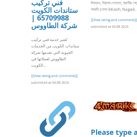
فني تركيب
নিবন্ধন, নিরাপদ লেনদেন, স্থানীয় পেমে
ستاندات الكويت
পদ্ধতি (যেমন bKash, Nagad..
65709988 |
[[View rating and comments]
شركة الطاووس
submitted at 06.08.2026
تُعتبر خدمة فني تركيب
ستاندات الكويت من الخدمات
الحيوية التي تقدمها شركة
الطاووس لعملائها في
الكويت،..
[[View rating and comments]]
submitted at 06.08.2026
Please type 