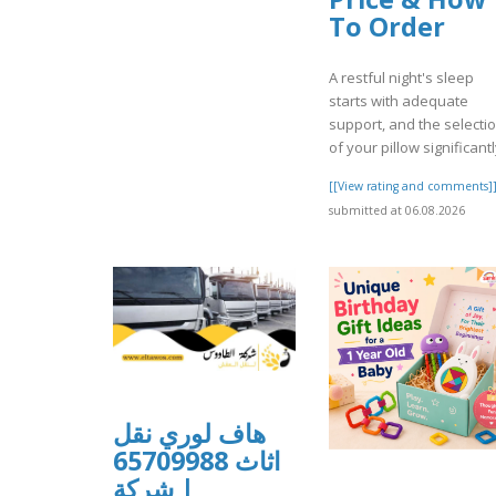
To Order
A restful night's sleep
starts with adequate
support, and the selecti
of your pillow significantl
[[View rating and comments]
submitted at 06.08.2026
هاف لوري نقل
اثاث 65709988
| شركة