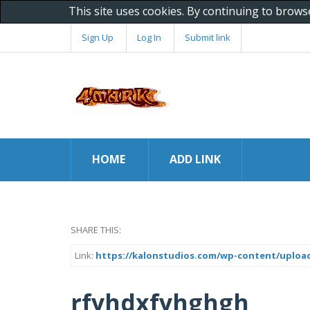
This site uses cookies. By continuing to brows
Sign Up
Log In
Submit link
HOME
ADD LINK
SHARE THIS:
Link:
https://kalonstudios.com/wp-content/uploads/
rfyhdxfyhghgh