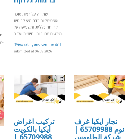
שמירה על רמות סוכר
אופטימליות בדם היא קריטית
לרווחה כללית, ומשפיעה על
היבטים מחיוניות יומיומית ועד ב..
on
y..
[[View rating and comments]]
submitted at 06.08.2026
]
نجار ايكيا غرف
تركيب اغراض
نوم 65709988 |
ايكيا بالكويت
65709988 |
شركة الطاووس