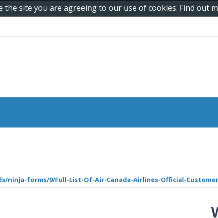
e the site you are agreeing to our use of cookies. Find out
ninja-forms/9/Full-List-Of-Air-Canada-Airlines-Official-Customer