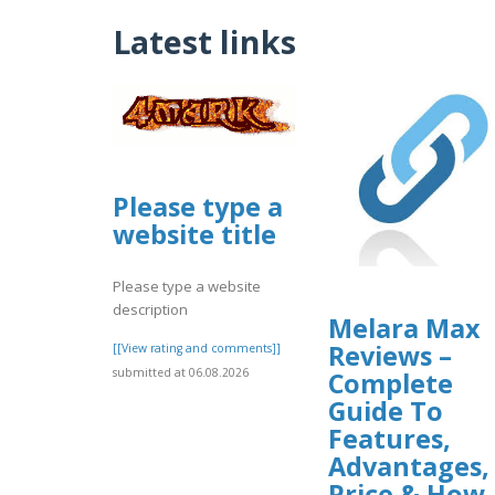
Latest links
Please type a
website title
Please type a website
description
Melara Max
Reviews –
[[View rating and comments]]
submitted at 06.08.2026
Complete
Guide To
Features,
Advantages,
Price & How