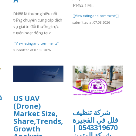
$1483.1 Mil..
DN88 là thương hiệu nổi
[[View rating and comments]]
tiếng chuyên cung cấp dịch
submitted at 07.08.2026
vụ giải trí đổi thưởng trực
tuyến hoạt động tại c..
[[View rating and comments]]
submitted at 07.08.2026
à
US UAV
(Drone)
شركة تنظيف
Market Size,
فلل في الفجيرة
Share,Trends,
0543319670 |
Growth
شركة المتميز