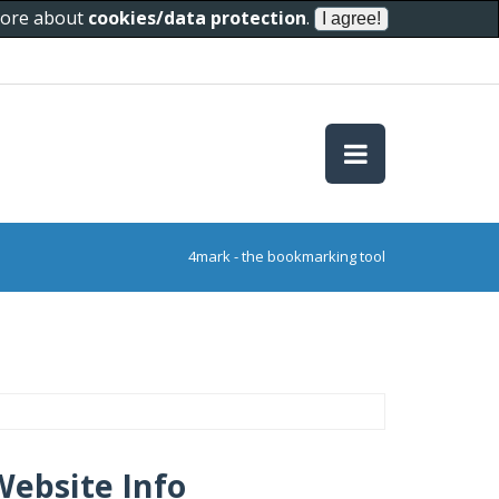
 more about
cookies/data protection
.
4mark - the bookmarking tool
Website Info