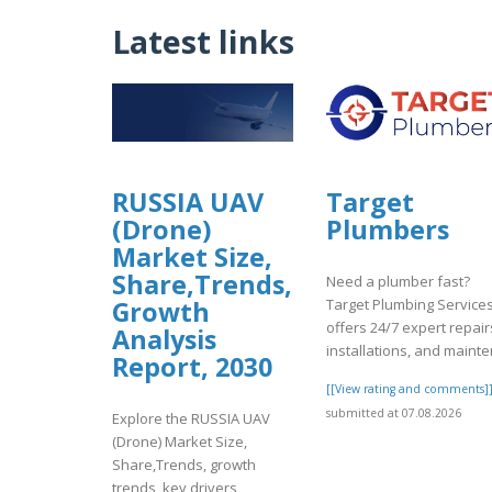
Latest links
Target
RUSSIA UAV
Plumbers
(Drone)
Market Size,
Share,Trends,
Need a plumber fast?
Target Plumbing Service
Growth
offers 24/7 expert repair
Analysis
installations, and mainte
Report, 2030
[[View rating and comments]
submitted at 07.08.2026
Explore the RUSSIA UAV
(Drone) Market Size,
Share,Trends, growth
trends, key drivers,