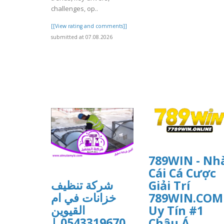
challenges, op..
[[View rating and comments]]
submitted at 07.08.2026
789WIN - Nh
Cái Cá Cược
شركة تنظيف
Giải Trí
خزانات في ام
789WIN.COM
القيوين
Uy Tín #1
0543319670 |
Châu Á