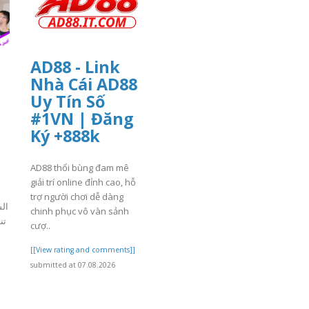
AD88 - Link
Nhà Cái AD88
Uy Tín Số
#1VN | Đăng
Ký +888k
AD88 thổi bùng đam mê
giải trí online đỉnh cao, hỗ
trợ người chơi dễ dàng
ال
chinh phục vô vàn sảnh
ت،
cượ..
[[View rating and comments]]
]
submitted at 07.08.2026