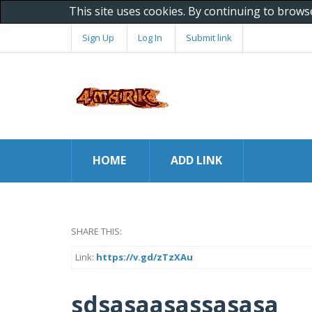
This site uses cookies. By continuing to brows
Sign Up
Log In
Submit link
HOME
ADD LINK
SHARE THIS:
Link:
https://v.gd/zTzXAu
sdsasaasassasasa