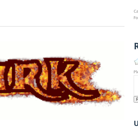
Ca
Fo
R
Pl
U