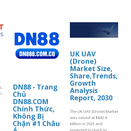
UK UAV
(Drone)
Market Size,
Share,Trends,
s
Growth
DN88 - Trang
s,
Analysis
Chủ
n..
Report, 2030
DN88.COM
]
Chính Thức,
The UK UAV (Drone) Market
Không Bị
was valued at $842.4
Chặn #1 Châu
Million in 2025 and
Á
projected to reach to