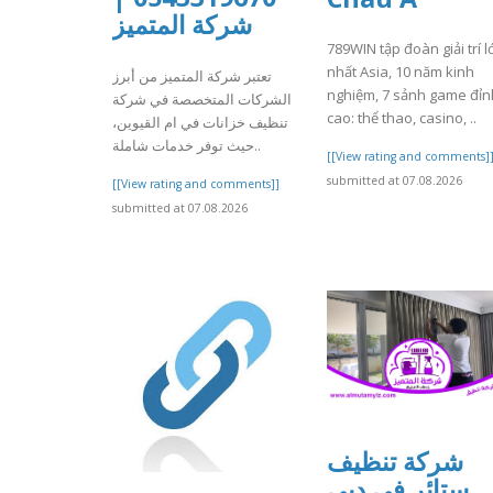
شركة المتميز
789WIN tập đoàn giải trí l
nhất Asia, 10 năm kinh
تعتبر شركة المتميز من أبرز
nghiệm, 7 sảnh game đỉn
الشركات المتخصصة في شركة
cao: thể thao, casino, ..
تنظيف خزانات في ام القيوين،
حيث توفر خدمات شاملة..
[[View rating and comments]
submitted at 07.08.2026
[[View rating and comments]]
submitted at 07.08.2026
شركة تنظيف
ستائر في دبي