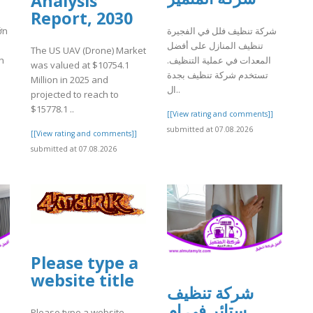
Analysis
Report, 2030
شركة تنظيف فلل في الفجيرة
ớn
تنظيف المنازل على أفضل
The US UAV (Drone) Market
المعدات في عملية التنظيف.
h
was valued at $10754.1
تستخدم شركة تنظيف بجدة
Million in 2025 and
ال..
projected to reach to
]
$15778.1 ..
[[View rating and comments]]
submitted at 07.08.2026
[[View rating and comments]]
submitted at 07.08.2026
Please type a
website title
شركة تنظيف
ستائر في ام
Please type a website