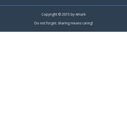
Copyright © 2015 by
4mark
Do not forget: sharing means caring!