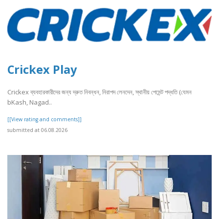
Crickex Play
Crickex ব্যবহারকারীদের জন্য দ্রুত নিবন্ধন, নিরাপদ লেনদেন, স্থানীয় পেমেন্ট পদ্ধতি (যেমন
bKash, Nagad..
[[View rating and comments]]
submitted at 06.08.2026