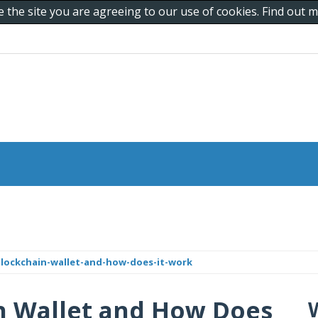
e the site you are agreeing to our use of cookies. Find out
lockchain-wallet-and-how-does-it-work
in Wallet and How Does