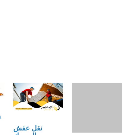
a
نقل عفش