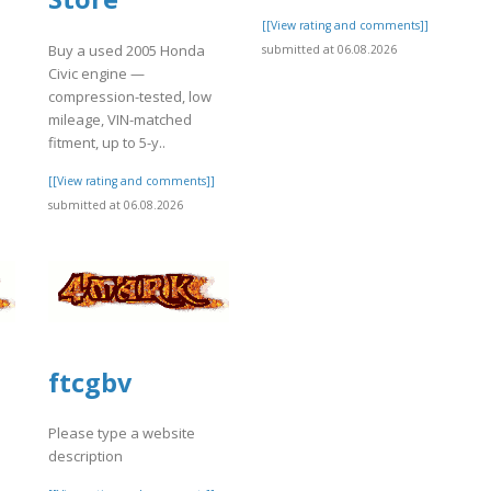
]
[[View rating and comments]]
Buy a used 2005 Honda
submitted at 06.08.2026
Civic engine —
compression-tested, low
mileage, VIN-matched
fitment, up to 5-y..
[[View rating and comments]]
submitted at 06.08.2026
ftcgbv
Please type a website
description