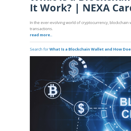
It Work? | NEXA Car
In the ever-evolving world of cryptocurrency, blockcha
transactions.
read more..
Search for
What Is a Blockchain Wallet and How Doe