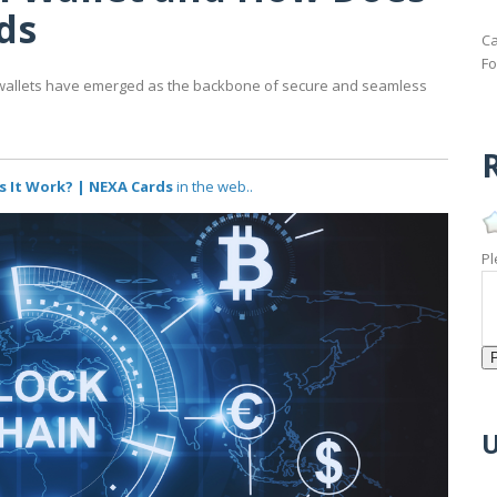
ds
Ca
Fo
in wallets have emerged as the backbone of secure and seamless
R
s It Work? | NEXA Cards
in the web..
Pl
U