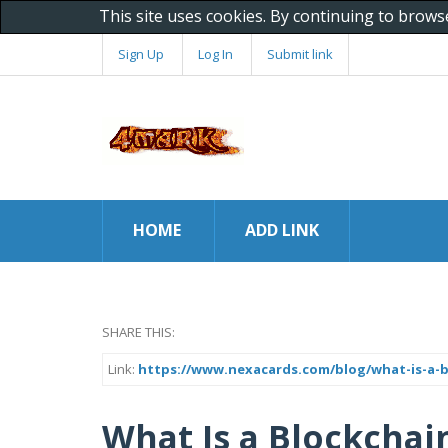
This site uses cookies. By continuing to brows
Sign Up
Log In
Submit link
HOME
ADD LINK
SHARE THIS:
Link:
https://www.nexacards.com/blog/what-is-a-b
What Is a Blockcha