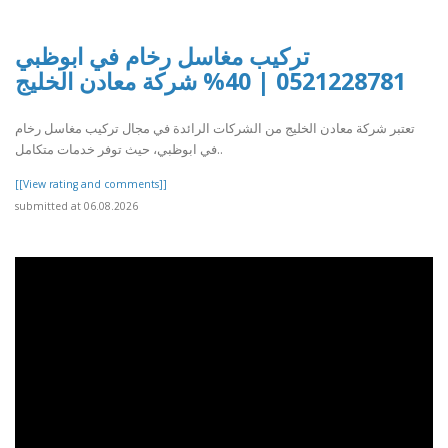
تركيب مغاسل رخام في ابوظبي
0521228781 | 40% شركة معادن الخليج
تعتبر شركة معادن الخليج من الشركات الرائدة في مجال تركيب مغاسل رخام
في ابوظبي، حيث توفر خدمات متكامل..
[[View rating and comments]]
submitted at 06.08.2026