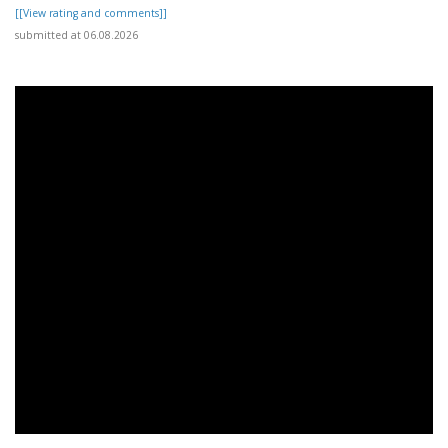
[[View rating and comments]]
submitted at 06.08.2026