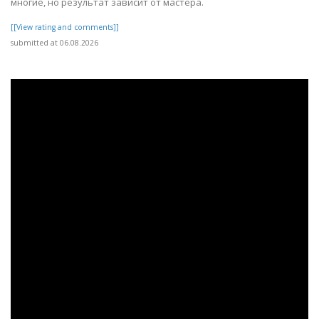
многие, но результат зависит от мастера.
[[View rating and comments]]
submitted at 06.08.2026