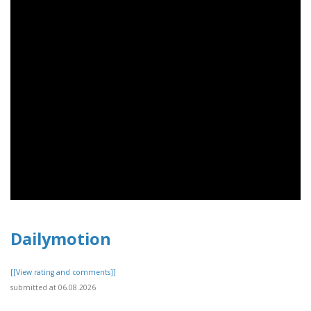
Dailymotion
[[View rating and comments]]
submitted at 06.08.2026