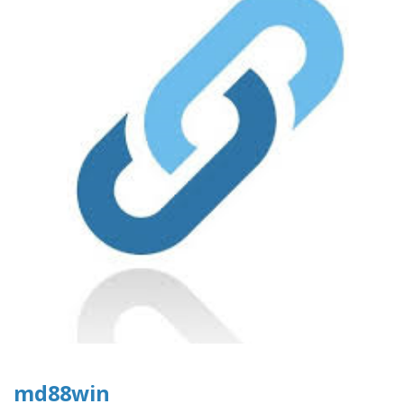
md88win