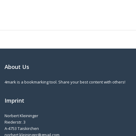
About Us
4mark is a bookmarking tool. Share your best content with others!
Imprint
Norbert Kleininger
Riederstr. 3
A-4753 Taiskirchen
norbert.kleininger@gmail.com