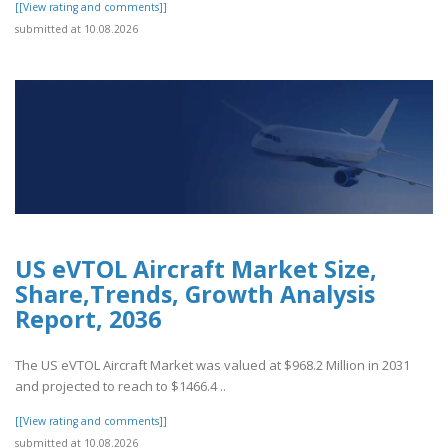
[[View rating and comments]]
submitted at 10.08.2026
US eVTOL Aircraft Market Size,
Share,Trends, Growth Analysis
Report, 2036
The US eVTOL Aircraft Market was valued at $968.2 Million in 2031
and projected to reach to $1466.4 ..
[[View rating and comments]]
submitted at 10.08.2026