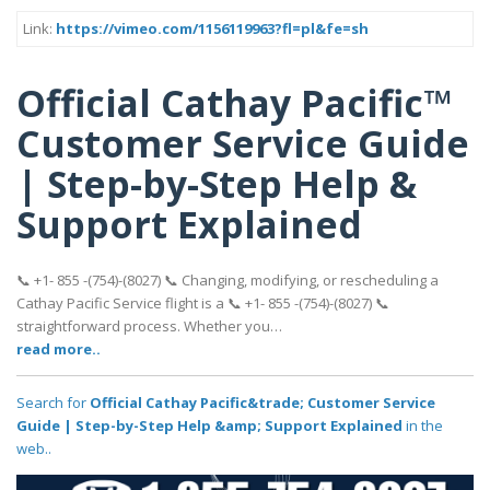
Link:
https://vimeo.com/1156119963?fl=pl&fe=sh
Official Cathay Pacific™
Customer Service Guide
| Step-by-Step Help &
Support Explained
📞 +1- 855 -(754)-(8027) 📞 Changing, modifying, or rescheduling a
Cathay Pacific Service flight is a 📞 +1- 855 -(754)-(8027) 📞
straightforward process. Whether you…
read more..
Search for
Official Cathay Pacific&trade; Customer Service
Guide | Step-by-Step Help &amp; Support Explained
in the
web..