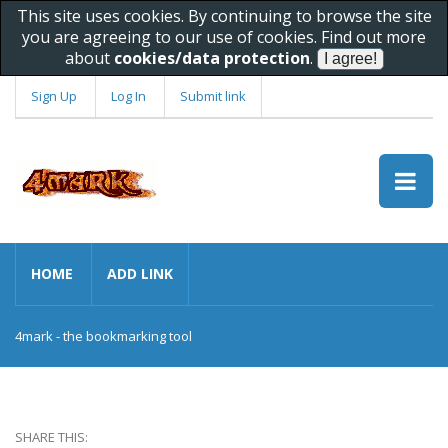
This site uses cookies. By continuing to browse the site
you are agreeing to our use of cookies. Find out more
about
cookies/data protection
.
Sign Up
Log In
Submit link
HOME
ADD LINK
4mark - the bookmarking tool
SHARE THIS: