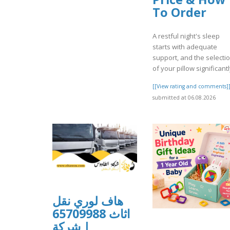
To Order
A restful night's sleep
starts with adequate
support, and the selecti
of your pillow significantl
[[View rating and comments]
submitted at 06.08.2026
هاف لوري نقل
اثاث 65709988
| شركة