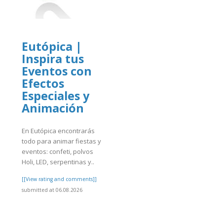
Eutópica |
Inspira tus
]
Eventos con
Efectos
Especiales y
Animación
En Eutópica encontrarás
todo para animar fiestas y
eventos: confeti, polvos
Holi, LED, serpentinas y..
[[View rating and comments]]
submitted at 06.08.2026