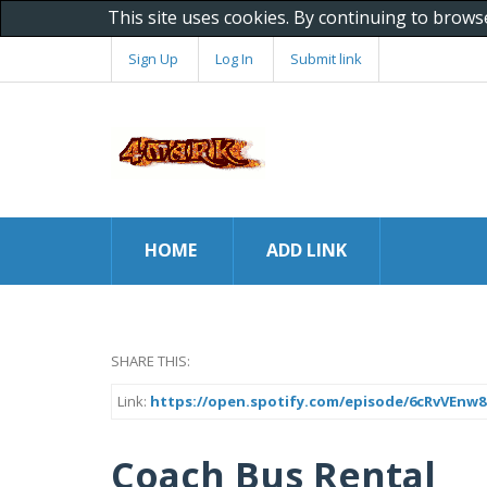
This site uses cookies. By continuing to brows
Sign Up
Log In
Submit link
HOME
ADD LINK
SHARE THIS:
Link:
https://open.spotify.com/episode/6cRvVEnw
Coach Bus Rental