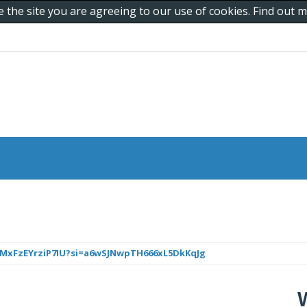
e the site you are agreeing to our use of cookies. Find out
8MxFzEYrziP7IU?si=a6wSJNwpTH666xL5DkKqJg