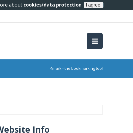
 more about
cookies/data protection
.
4mark - the bookmarking tool
Website Info