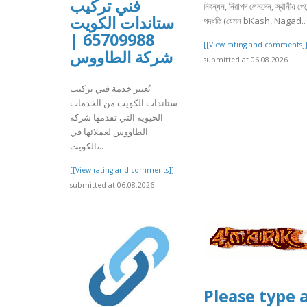
فني تركيب
নিবন্ধন, নিরাপদ লেনদেন, স্থানীয় পেমে
ستاندات الكويت
পদ্ধতি (যেমন bKash, Nagad..
65709988 |
[[View rating and comments]
شركة الطاووس
submitted at 06.08.2026
تُعتبر خدمة فني تركيب
ستاندات الكويت من الخدمات
الحيوية التي تقدمها شركة
الطاووس لعملائها في
الكويت،..
[[View rating and comments]]
submitted at 06.08.2026
Please type 