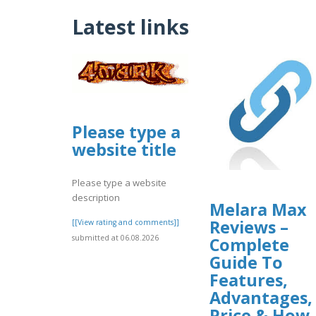
Latest links
Please type a
website title
Please type a website
description
Melara Max
Reviews –
[[View rating and comments]]
submitted at 06.08.2026
Complete
Guide To
Features,
Advantages,
Price & How