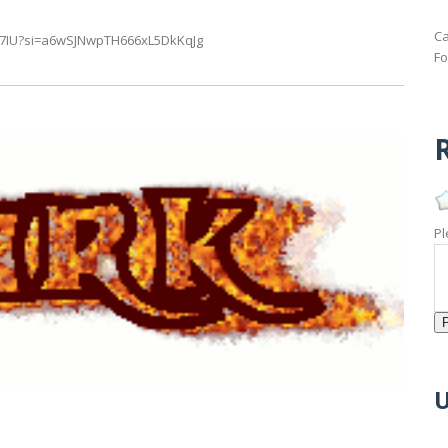
Ca
P7IU?si=a6wSJNwpTH666xL5DkKqJg
Fo
R
Pl
U