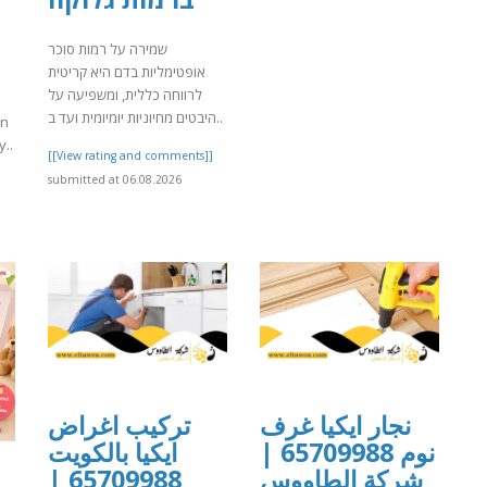
שמירה על רמות סוכר
אופטימליות בדם היא קריטית
לרווחה כללית, ומשפיעה על
היבטים מחיוניות יומיומית ועד ב..
on
y..
[[View rating and comments]]
submitted at 06.08.2026
]
نجار ايكيا غرف
تركيب اغراض
نوم 65709988 |
ايكيا بالكويت
65709988 |
شركة الطاووس