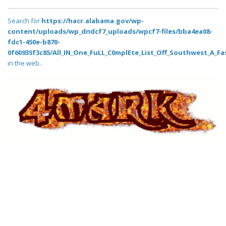
Search for
https://hacr.alabama.gov/wp-
content/uploads/wp_dndcf7_uploads/wpcf7-files/bba4ea08-
fdc1-450e-b870-
0f60935f3c85/All_IN_One_FuLL_C0mplEte_List_Off_Southwest_A_Fa
in the web..