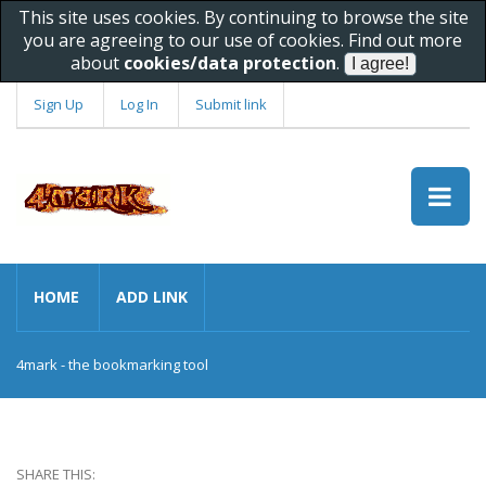
This site uses cookies. By continuing to browse the site
you are agreeing to our use of cookies. Find out more
about
cookies/data protection
.
Sign Up
Log In
Submit link
HOME
ADD LINK
4mark - the bookmarking tool
SHARE THIS: