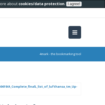
 more about
cookies/data protection
.
4mark - the bookmarking tool
0619/A_Complete_finalL_list_of_lufthansa_tm_Up-