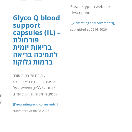
Please type a website
description
Glyco Q blood
support
[[View rating and comments]]
submitted at 06.08.2026
capsules (IL) –
פורמולת
בריאות יומית
לתמיכה בריאה
ברמות גלוקוז
שמירה על רמות סוכר
אופטימליות בדם היא קריטית
לרווחה כללית, ומשפיעה על
היבטים מחיוניות יומיומית ועד ב..
on
y..
[[View rating and comments]]
submitted at 06.08.2026
]