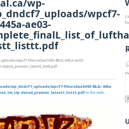
al.ca/wp-
_dndcf7_uploads/wpcf7-
Ca
-445a-ae03-
Fo
lete_finalL_list_of_lufth
t_listtt.pdf
R
_uploads/wpcf7-files/a0ae5d93-8b2c-445a-ae03-
dated_premier_latestt_listtt.pdf
Pl
loads/wp_dndcf7_uploads/wpcf7-files/a0ae5d93-8b2c-445a-
ansa_tm_Up-dated_premier_latestt_listtt.pdf
in the web..
U