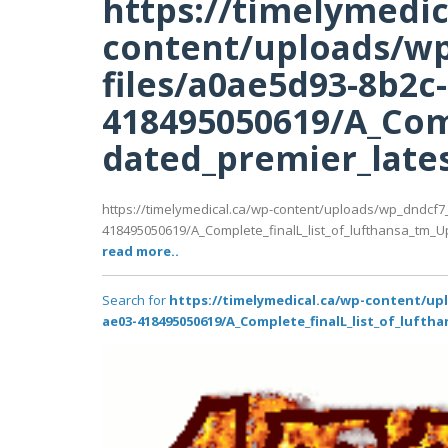
https://timelymedic
content/uploads/wp
files/a0ae5d93-8b2c
418495050619/A_Comp
dated_premier_latest
https://timelymedical.ca/wp-content/uploads/wp_dndcf7
418495050619/A_Complete_finalL_list_of_lufthansa_tm_Up-
read more..
Search for
https://timelymedical.ca/wp-content/up
ae03-418495050619/A_Complete_finalL_list_of_lufth