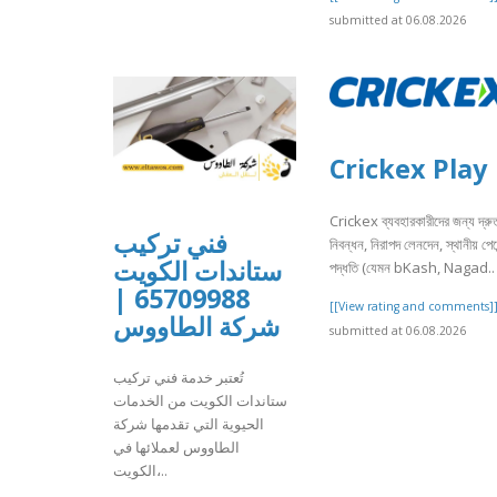
submitted at 06.08.2026
Crickex Play
Crickex ব্যবহারকারীদের জন্য দ্রু
فني تركيب
নিবন্ধন, নিরাপদ লেনদেন, স্থানীয় পেমে
ستاندات الكويت
পদ্ধতি (যেমন bKash, Nagad..
65709988 |
[[View rating and comments]
شركة الطاووس
submitted at 06.08.2026
تُعتبر خدمة فني تركيب
ستاندات الكويت من الخدمات
الحيوية التي تقدمها شركة
الطاووس لعملائها في
الكويت،..