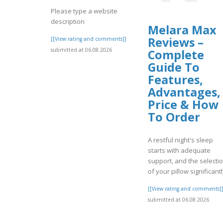
Please type a website
description
Melara Max
Reviews –
[[View rating and comments]]
submitted at 06.08.2026
Complete
Guide To
Features,
Advantages,
Price & How
To Order
A restful night's sleep
starts with adequate
support, and the selecti
of your pillow significantl
[[View rating and comments]
submitted at 06.08.2026