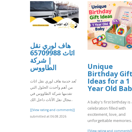
هاف لوري نقل
اثاث 65709988
| شركة
Unique
الطاووس
Birthday Gif
Ideas for a 1
تُعد خدمة هاف لوري نقل اثاث
Year Old Ba
من أهم وأحدث الحلول التي
تقدمها شركة الطاووس في
مجال نقل الأثاث داخل الك..
A baby's first birthday is
celebration filled with
[[View rating and comments]]
excitement, love, and
submitted at 06.08.2026
unforgettable memories. I
[[View rating and comments]