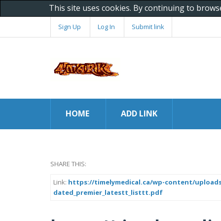
This site uses cookies. By continuing to brows
Sign Up
Log In
Submit link
HOME
ADD LINK
SHARE THIS:
Link:
https://timelymedical.ca/wp-content/uploads
dated_premier_latestt_listtt.pdf