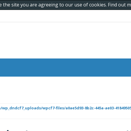
e the site you are agreeing to our use of cookies. Find out
/wp_dndcf7_uploads/wpcf7-files/a0ae5d93-8b2c-445a-ae03-41849505