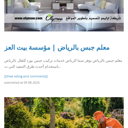
معلم جبس بالرياض | مؤسسة بيت العز
معلم جبس بالرياض توفر سما الرياض خدمات تركيب جبس بورد للفلل بالرياض
باستخدام أحدث طرق التنفيذ التي ت..
[[View rating and comments]]
submitted at 09.08.2026