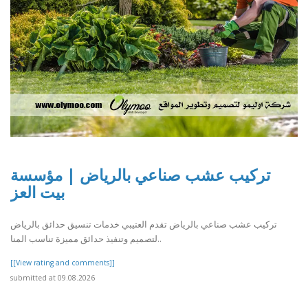
تركيب عشب صناعي بالرياض | مؤسسة
بيت العز
تركيب عشب صناعي بالرياض تقدم العتيبي خدمات تنسيق حدائق بالرياض
لتصميم وتنفيذ حدائق مميزة تناسب المنا..
[[View rating and comments]]
submitted at 09.08.2026