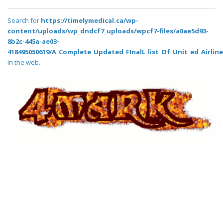
Search for
https://timelymedical.ca/wp-
content/uploads/wp_dndcf7_uploads/wpcf7-files/a0ae5d93-
8b2c-445a-ae03-
418495050619/A_Complete_Updated_FInalL_list_Of_Unit_ed_Airlin
in the web..