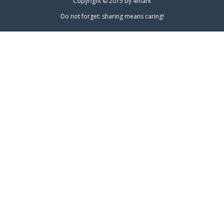
Copyright © 2015 by
4mark
Do not forget: sharing means caring!