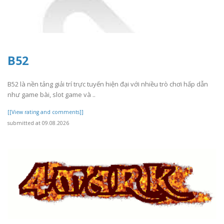
B52
B52 là nền tảng giải trí trực tuyến hiện đại với nhiều trò chơi hấp dẫn
như game bài, slot game và ..
[[View rating and comments]]
submitted at 09.08.2026