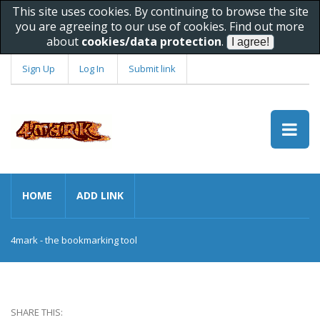
This site uses cookies. By continuing to browse the site
you are agreeing to our use of cookies. Find out more
about
cookies/data protection
.
Sign Up
Log In
Submit link
HOME
ADD LINK
4mark - the bookmarking tool
SHARE THIS: