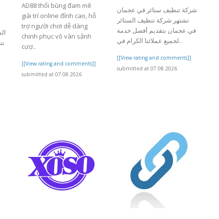
AD88 thổi bùng đam mê
شركة تنظيف ستائر في عجمان
giải trí online đỉnh cao, hỗ
تشتهر شركة تنظيف الستائر
trợ người chơi dễ dàng
في عجمان بتقديم أفضل خدمة
ال
chinh phục vô vàn sảnh
لجميع عملائنا الكرام في..
ت،
cượ..
[[View rating and comments]]
[[View rating and comments]]
submitted at 07.08.2026
]
submitted at 07.08.2026