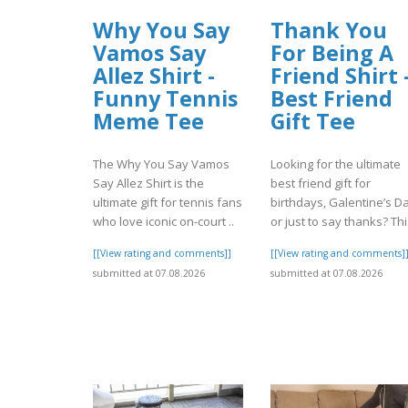
Why You Say
Thank You
Vamos Say
For Being A
Allez Shirt -
Friend Shirt 
Funny Tennis
Best Friend
Meme Tee
Gift Tee
The Why You Say Vamos
Looking for the ultimate
Say Allez Shirt is the
best friend gift for
ultimate gift for tennis fans
birthdays, Galentine’s Da
who love iconic on-court ..
or just to say thanks? Thi.
[[View rating and comments]]
[[View rating and comments]
submitted at 07.08.2026
submitted at 07.08.2026