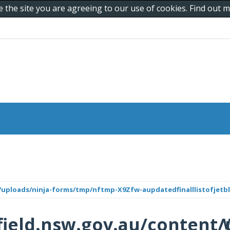
e the site you are agreeing to our use of cookies. Find out
/uploads/ninja-forms/tmp/nftmp-X9Zfw-aupdatedfinalllistofjetb
ield.nsw.gov.au/content/