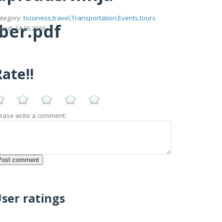
tegory:
business,travel,Transportation,Events,tours
ber.pdf
und: 14.06.2026
ate!!
ease write a comment:
ser ratings