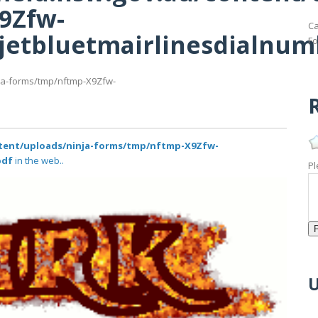
9Zfw-
Ca
fjetbluetmairlinesdialnum
Fo
nja-forms/tmp/nftmp-X9Zfw-
R
ntent/uploads/ninja-forms/tmp/nftmp-X9Zfw-
pdf
in the web..
Pl
U