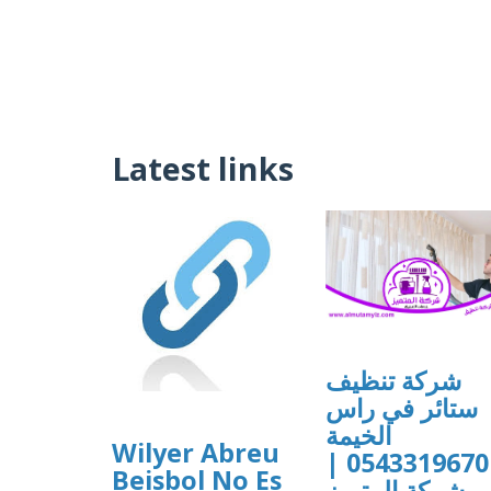
Latest links
شركة تنظيف
ستائر في راس
الخيمة
Wilyer Abreu
0543319670 |
Beisbol No Es
شركة المتميز