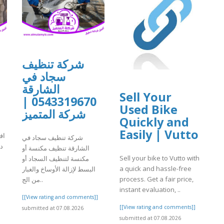
شركة تنظيف
سجاد في
الشارقة
Sell Your
0543319670 |
Used Bike
شركة المتميز
Quickly and
Easily | Vutto
اف
شركة تنظيف سجاد في
دب
الشارقة تنظيف مكنسة أو
Sell your bike to Vutto with
مكنسة لتنظيف السجاد أو
a quick and hassle-free
البسط لإزالة الأوساخ والغبار
]
process. Get a fair price,
من الج..
instant evaluation, ..
[[View rating and comments]]
[[View rating and comments]]
submitted at 07.08.2026
submitted at 07.08.2026