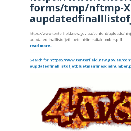
forms/tmp/nftmp-X
aupdatedfinalllisto
https://www.tenterfield.nsw.gov.au/content/uploads/ni
aupdatedfinalllistofjetbluetmairlinesdialnumber.pdf
read more..
Search for
https://www.tenterfield.nsw.gov.au/co
aupdatedfinalllistofjetbluetmairlinesdialnumber.