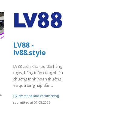
LV88 -
lv88.style
LV88 triển khai ưu đãi hằng
ngày, hằng tuần cùng nhiều
chương trình hoàn thưởng
và quà tặng hấp dẫn ..
ش
[[View rating and comments]]
submitted at 07.08.2026
]