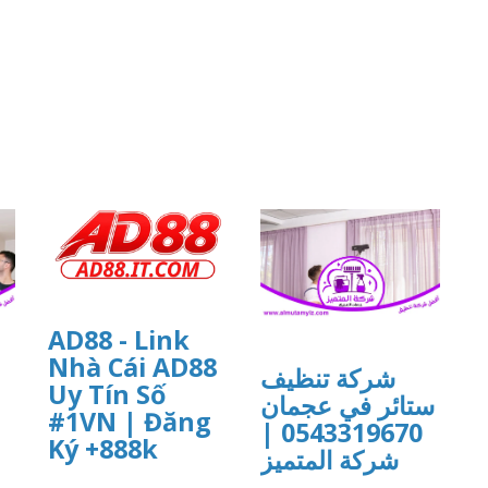
AD88 - Link
Nhà Cái AD88
شركة تنظيف
Uy Tín Số
ستائر في عجمان
#1VN | Đăng
0543319670 |
Ký +888k
شركة المتميز