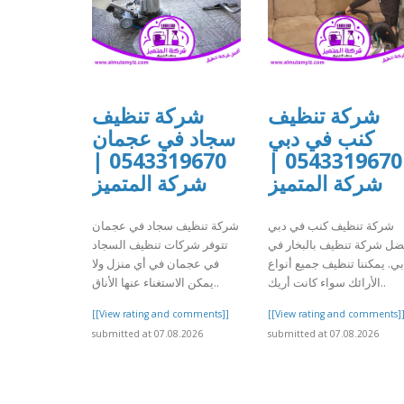
شركة تنظيف
شركة تنظيف
كنب في دبي
سجاد في عجمان
0543319670 |
0543319670 |
شركة المتميز
شركة المتميز
شركة تنظيف كنب في دبي
شركة تنظيف سجاد في عجمان
ضل شركة تنظيف بالبخار في
تتوفر شركات تنظيف السجاد
ي. يمكننا تنظيف جميع أنواع
في عجمان في أي منزل ولا
الأرائك سواء كانت أريك..
يمكن الاستغناء عنها الأناق..
[[View rating and comments]]
[[View rating and comments]
submitted at 07.08.2026
submitted at 07.08.2026