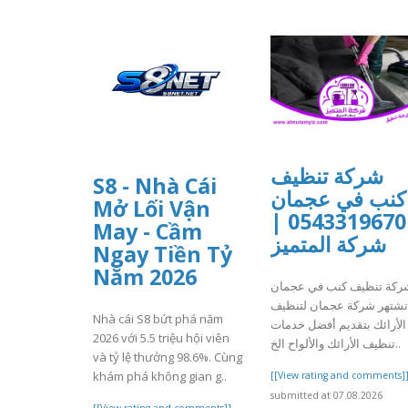
شركة تنظيف
S8 - Nhà Cái
كنب في عجمان
Mở Lối Vận
0543319670 |
May - Cầm
شركة المتميز
Ngay Tiền Tỷ
Năm 2026
ركة تنظيف كنب في عجمان
تشتهر شركة عجمان لتنظيف
Nhà cái S8 bứt phá năm
الأرائك بتقديم أفضل خدمات
2026 với 5.5 triệu hội viên
تنظيف الأرائك والألواح الخ..
và tỷ lệ thưởng 98.6%. Cùng
khám phá không gian g..
[[View rating and comments]
submitted at 07.08.2026