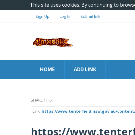
This site uses cookies. By continuing to brows
Sign Up
Log In
Submit link
HOME
ADD LINK
SHARE THIS:
Link:
https://www.tenterfield.nsw.gov.au/content
https://www.tenterf