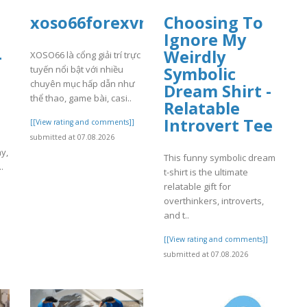
xoso66forexvn
Choosing To
Ignore My
-
Weirdly
XOSO66 là cổng giải trí trực
tuyến nổi bật với nhiều
Symbolic
chuyên mục hấp dẫn như
Dream Shirt -
thể thao, game bài, casi..
Relatable
Introvert Tee
[[View rating and comments]]
submitted at 07.08.2026
y,
This funny symbolic dream
.
t-shirt is the ultimate
relatable gift for
]
overthinkers, introverts,
and t..
[[View rating and comments]]
submitted at 07.08.2026