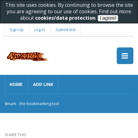
This site uses cookies. By continuing to browse the site
you are agreeing to our use of cookies. Find out more
about
cookies/data protection
.
Sign Up
Log In
Submit link
HOME
ADD LINK
4mark - the bookmarking tool
SHARE THIS: