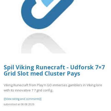
Spil Viking Runecraft - Udforsk 7×7
Grid Slot med Cluster Pays
Viking Runecraft from Play'n GO immerses gamblers in Viking lore
with its innovative 7 7 grid config..
[[View rating and comments]]
submitted at 08.08.2026