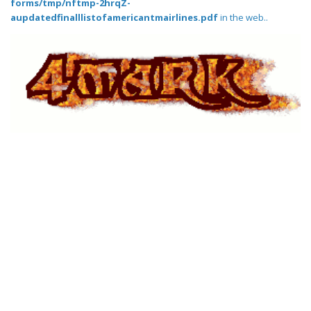
forms/tmp/nftmp-2hrqZ-
aupdatedfinalllistofamericantmairlines.pdf
in the web..