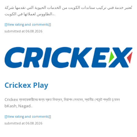
تُعتبر خدمة فني تركيب ستاندات الكويت من الخدمات الحيوية التي تقدمها شركة
الطاووس لعملائها في الكويت،..
[[View rating and comments]]
submitted at 06.08.2026
Crickex Play
Crickex ব্যবহারকারীদের জন্য দ্রুত নিবন্ধন, নিরাপদ লেনদেন, স্থানীয় পেমেন্ট পদ্ধতি (যেমন
bKash, Nagad..
[[View rating and comments]]
submitted at 06.08.2026