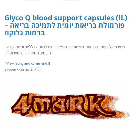
Glyco Q blood support capsules (IL)
– פורמולת בריאות יומית לתמיכה בריאה
ברמות גלוקוז
שמירה על רמות סוכר אופטימליות בדם היא קריטית לרווחה כללית, ומשפיעה על
היבטים מחיוניות יומיומית ועד ב..
[[View rating and comments]]
submitted at 06.08.2026