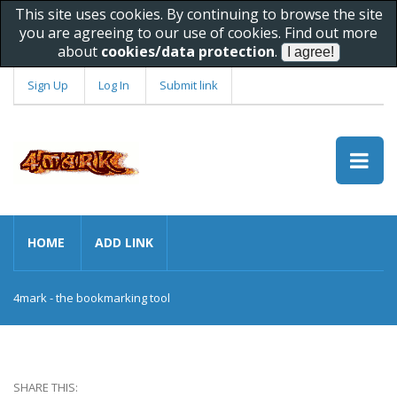
This site uses cookies. By continuing to browse the site
you are agreeing to our use of cookies. Find out more
about
cookies/data protection
.
Sign Up
Log In
Submit link
HOME
ADD LINK
4mark - the bookmarking tool
SHARE THIS: