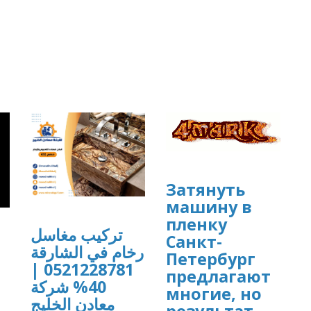
Затянуть
машину в
пленку
تركيب مغاسل
Санкт-
رخام في الشارقة
Петербург
0521228781 |
предлагают
]
40% شركة
многие, но
معادن الخليج
результат