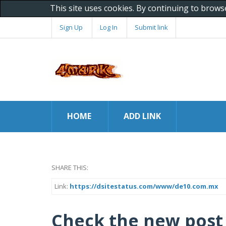
This site uses cookies. By continuing to brows
Sign Up
Log In
Submit link
HOME
ADD LINK
SHARE THIS:
Link:
https://dsitestatus.com/www/de10.com.mx
Check the new post