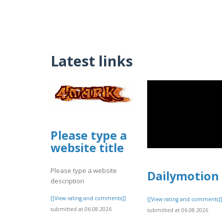
Latest links
Please type a
website title
Please type a website
Dailymotion
description
[[View rating and comments]]
[[View rating and comments]
submitted at 06.08.2026
submitted at 06.08.2026