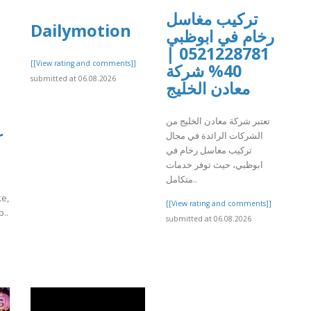
تركيب مغاسل
Dailymotion
رخام في ابوظبي
0521228781 |
[[View rating and comments]]
40% شركة
submitted at 06.08.2026
معادن الخليج
تعتبر شركة معادن الخليج من
r
الشركات الرائدة في مجال
تركيب مغاسل رخام في
ابوظبي، حيث توفر خدمات
متكامل..
ke,
[[View rating and comments]]
p..
submitted at 06.08.2026
]