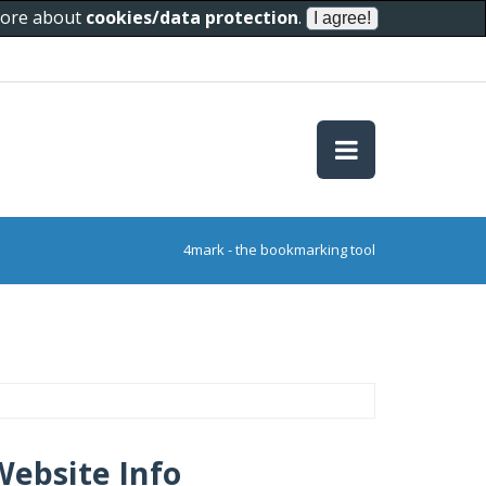
 more about
cookies/data protection
.
4mark - the bookmarking tool
Website Info