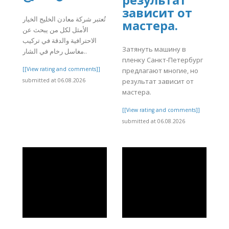
зависит от
تُعتبر شركة معادن الخليج الخيار
мастера.
الأمثل لكل من يبحث عن
الاحترافية والدقة في تركيب
Затянуть машину в
مغاسل رخام في الشار..
пленку Санкт-Петербург
[[View rating and comments]]
предлагают многие, но
submitted at 06.08.2026
результат зависит от
мастера.
[[View rating and comments]]
submitted at 06.08.2026