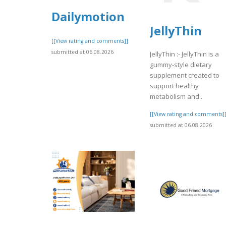
Dailymotion
JellyThin
[[View rating and comments]]
submitted at 06.08.2026
JellyThin :- JellyThin is a
gummy-style dietary
supplement created to
support healthy
metabolism and..
[[View rating and comments]
submitted at 06.08.2026