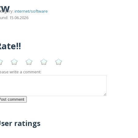
tw
tegory:
internet/software
und: 15.06.2026
ate!!
ease write a comment:
ser ratings