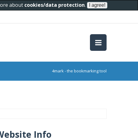
 more about
cookies/data protection
.
4mark - the bookmarking tool
Website Info