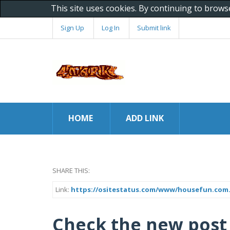
This site uses cookies. By continuing to brows
Sign Up
Log In
Submit link
HOME
ADD LINK
SHARE THIS:
Link:
https://ositestatus.com/www/housefun.com
Check the new post