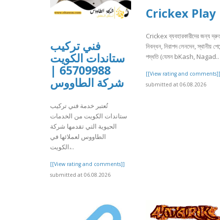
Crickex Play
Crickex ব্যবহারকারীদের জন্য দ্রু
فني تركيب
নিবন্ধন, নিরাপদ লেনদেন, স্থানীয় পেমে
ستاندات الكويت
পদ্ধতি (যেমন bKash, Nagad..
65709988 |
[[View rating and comments]
شركة الطاووس
submitted at 06.08.2026
تُعتبر خدمة فني تركيب
ستاندات الكويت من الخدمات
الحيوية التي تقدمها شركة
الطاووس لعملائها في
الكويت،..
[[View rating and comments]]
submitted at 06.08.2026