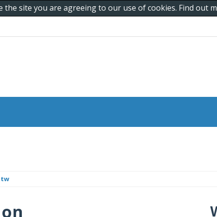
e the site you are agreeing to our use of cookies. Find out
.tw
 on