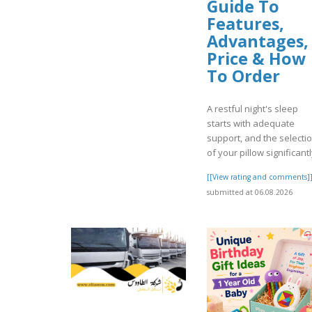
Guide To
Features,
Advantages,
Price & How
To Order
A restful night's sleep
starts with adequate
support, and the selecti
of your pillow significantl
[[View rating and comments]
submitted at 06.08.2026