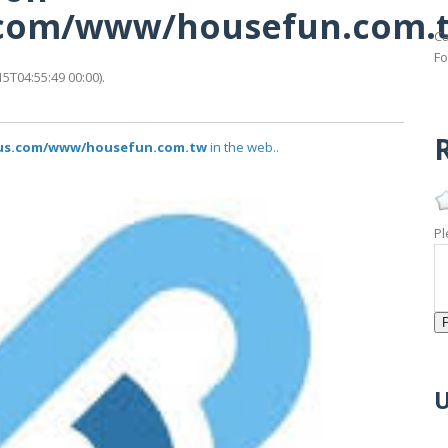
s.com/www/housefun.com.
Ca
Fo
T04:55:49 00:00).
R
atus.com/www/housefun.com.tw
in the web..
Pl
U