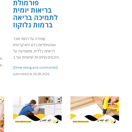
פורמולת
בריאות יומית
לתמיכה בריאה
ברמות גלוקוז
שמירה על רמות סוכר
אופטימליות בדם היא קריטית
לרווחה כללית, ומשפיעה על
היבטים מחיוניות יומיומית ועד ב..
on
y..
[[View rating and comments]]
submitted at 06.08.2026
]