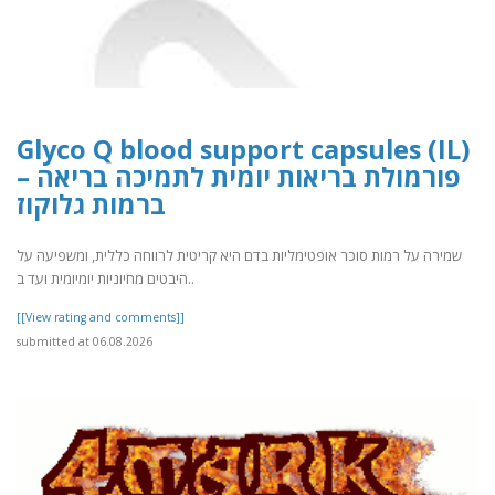
Glyco Q blood support capsules (IL)
– פורמולת בריאות יומית לתמיכה בריאה
ברמות גלוקוז
שמירה על רמות סוכר אופטימליות בדם היא קריטית לרווחה כללית, ומשפיעה על
היבטים מחיוניות יומיומית ועד ב..
[[View rating and comments]]
submitted at 06.08.2026