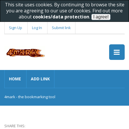
This site uses cookies. By continuing to browse the site
you are agreeing to our use of cookies. Find out more
about
cookies/data protection
.
Sign Up
Log In
Submit link
HOME
ADD LINK
4mark - the bookmarking tool
SHARE THIS: