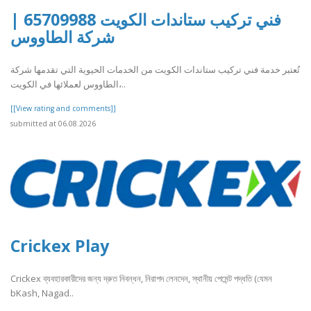
فني تركيب ستاندات الكويت 65709988 |
شركة الطاووس
تُعتبر خدمة فني تركيب ستاندات الكويت من الخدمات الحيوية التي تقدمها شركة
الطاووس لعملائها في الكويت،..
[[View rating and comments]]
submitted at 06.08.2026
Crickex Play
Crickex ব্যবহারকারীদের জন্য দ্রুত নিবন্ধন, নিরাপদ লেনদেন, স্থানীয় পেমেন্ট পদ্ধতি (যেমন
bKash, Nagad..