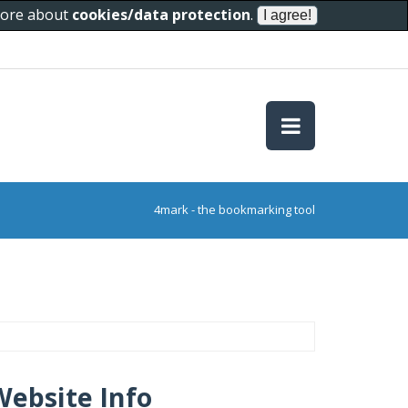
 more about
cookies/data protection
.
4mark - the bookmarking tool
Website Info