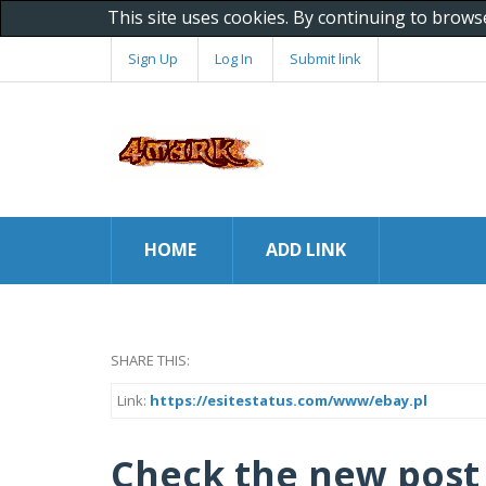
This site uses cookies. By continuing to brows
Sign Up
Log In
Submit link
HOME
ADD LINK
SHARE THIS:
Link:
https://esitestatus.com/www/ebay.pl
Check the new post