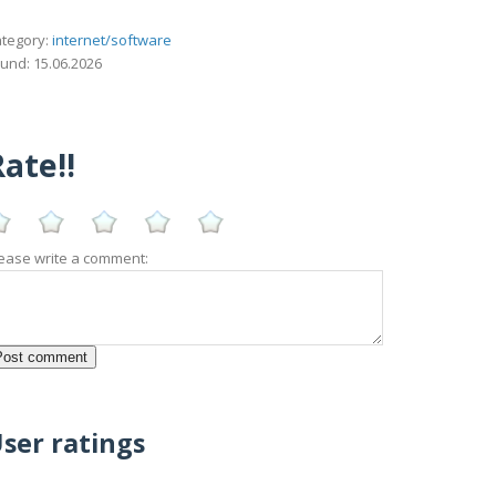
tegory:
internet/software
und: 15.06.2026
ate!!
ease write a comment:
ser ratings