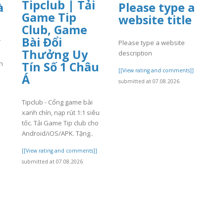
Tipclub | Tải
à
Please type a
Game Tip
website title
Club, Game
Bài Đổi
í
Please type a website
Thưởng Uy
description
Tín Số 1 Châu
ận
[[View rating and comments]]
Á
submitted at 07.08.2026
]
Tipclub - Cổng game bài
xanh chín, nạp rút 1:1 siêu
tốc. Tải Game Tip club cho
Android/iOS/APK. Tặng..
[[View rating and comments]]
submitted at 07.08.2026