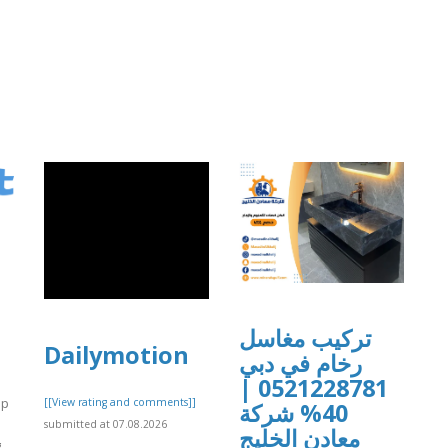
تركيب مغاسل
Dailymotion
رخام في دبي
0521228781 |
áp
[[View rating and comments]]
40% شركة
submitted at 07.08.2026
معادن الخليج
..