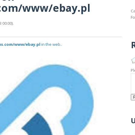
s.com/www/ebay.pl
Ca
Fo
 00:00).
R
tus.com/www/ebay.pl
in the web..
Pl
U