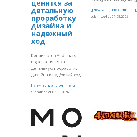
ценятся за
детальную
[[View rating and comments]
проработку
submitted at 07.08.2026
дизайна и
надёжный
ход.
Копии часов Audemars
Piguet ценятся за
детальную проработку
дизайна и надёжный ход.
[[View rating and comments]]
submitted at 07.08.2026