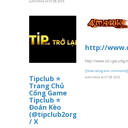
submitted at 07.08.2026
http://www.
http://www.ci2.cgai.udg
[[View rating and comments]
Tipclub ⭐
submitted at 07.08.2026
Trang Chủ
Cổng Game
Tipclub ⭐
Đoán Kèo
(@tipclub2org)
/ X