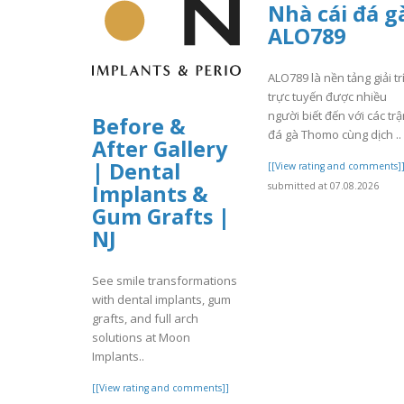
Nhà cái đá g
ALO789
ALO789 là nền tảng giải tr
trực tuyến được nhiều
người biết đến với các tr
Before &
đá gà Thomo cùng dịch ..
After Gallery
| Dental
[[View rating and comments]
Implants &
submitted at 07.08.2026
Gum Grafts |
NJ
See smile transformations
with dental implants, gum
grafts, and full arch
solutions at Moon
Implants..
[[View rating and comments]]