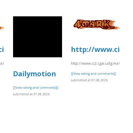
ci2.cgai.udg.mx/sites/default/files/
http://www.ci2.cg
.mx/sites/default/files/webform/pea2026a/trevlocity2%20%281%29.pdf
http://www.ci2.cgai.udg.mx/sites/
Dailymotion
]
[[View rating and comments]]
submitted at 07.08.2026
[[View rating and comments]]
submitted at 07.08.2026