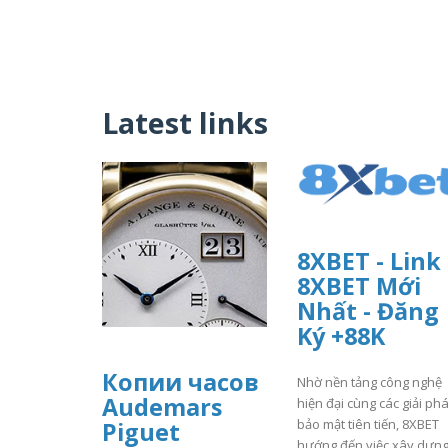
Latest links
8XBET - Link
8XBET Mới
Nhất - Đăng
Ký +88K
Копии часов
Nhờ nền tảng công nghệ
Audemars
hiện đại cùng các giải ph
bảo mật tiên tiến, 8XBET
Piguet
hướng đến việc xây dựng 