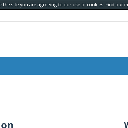
e the site you are agreeing to our use of cookies. Find out
 on