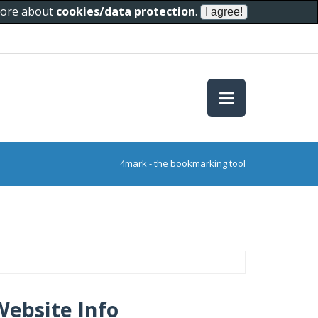
 more about
cookies/data protection
.
4mark - the bookmarking tool
Website Info