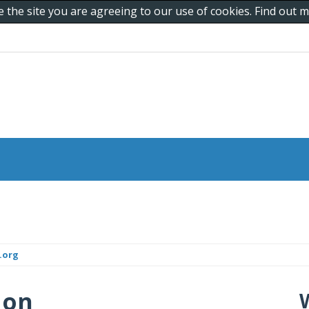
e the site you are agreeing to our use of cookies. Find out
.org
 on