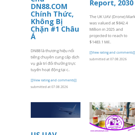
Report, 2030
DN88.COM
Chính Thức,
The UK UAV (Drone) Mar
Không Bị
was valued at $842.4
Chặn #1 Châu
Million in 2025 and
Á
projected to reach to
$1483.1 Mil..
DN88 là thương hiệu nổi
[[View rating and comments]
tiếng chuyên cung cấp dịch
submitted at 07.08.2026
vụ giải trí đổi thưởng trực
tuyến hoạt động tại c..
[[View rating and comments]]
submitted at 07.08.2026
US UAV