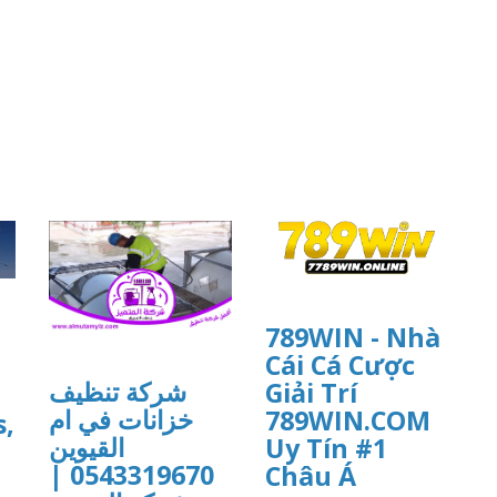
789WIN - Nhà
Cái Cá Cược
شركة تنظيف
Giải Trí
خزانات في ام
789WIN.COM
s,
القيوين
Uy Tín #1
0543319670 |
Châu Á