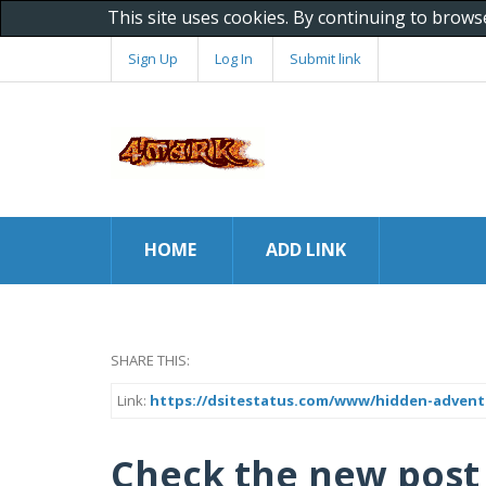
This site uses cookies. By continuing to brows
Sign Up
Log In
Submit link
HOME
ADD LINK
SHARE THIS:
Link:
https://dsitestatus.com/www/hidden-advent
Check the new post