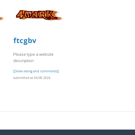
ftcgbv
Please type a website
description
]
[[View rating and comments]]
submitted at 06.08.2026