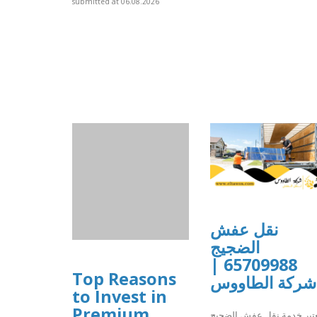
submitted at 06.08.2026
نقل عفش
الضجيج
65709988 |
Top Reasons
شركة الطاووس
to Invest in
Premium
عتبر خدمة نقل عفش الضجيج