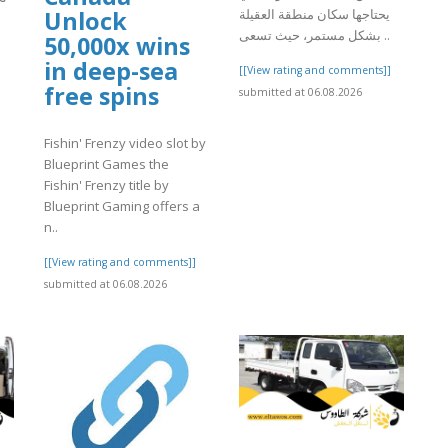
يحتاجها سكان منطقة العقيلة
Unlock
بشكل مستمر، حيث تسعى ..
50,000x wins
in deep-sea
[[View rating and comments]]
free spins
submitted at 06.08.2026
]
Fishin' Frenzy video slot by
Blueprint Games the
Fishin' Frenzy title by
Blueprint Gaming offers a
n..
[[View rating and comments]]
submitted at 06.08.2026