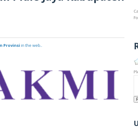
Ca
Fo
R
n Provinsi
in the web..
Pl
U