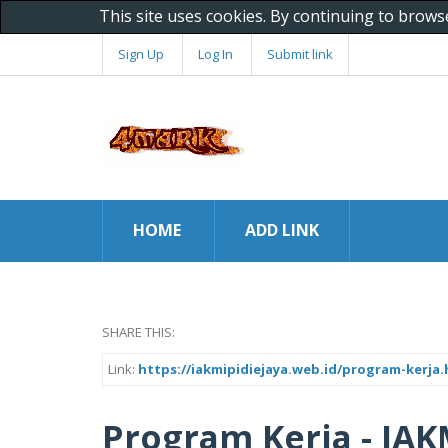
This site uses cookies. By continuing to brows
Sign Up
Log In
Submit link
HOME
ADD LINK
SHARE THIS:
Link:
https://iakmipidiejaya.web.id/program-kerja.
Program Kerja - IAK