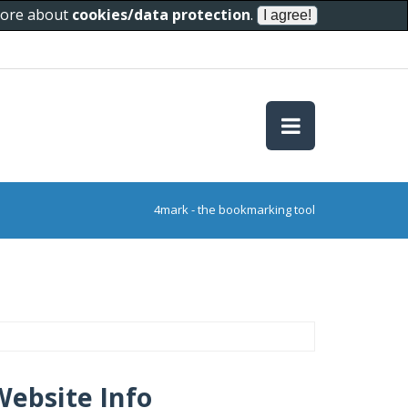
 more about
cookies/data protection
.
4mark - the bookmarking tool
Website Info