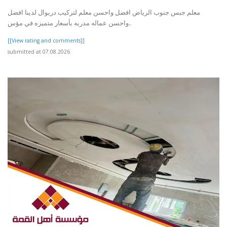
معلم جبس جنوب الرياض افضل واحسن معلم لتركيب دريوال لدينا افضل
واحسن عماله مدربه بأسعار متميزه في مؤس..
[[View rating and comments]]
submitted at 07.08.2026