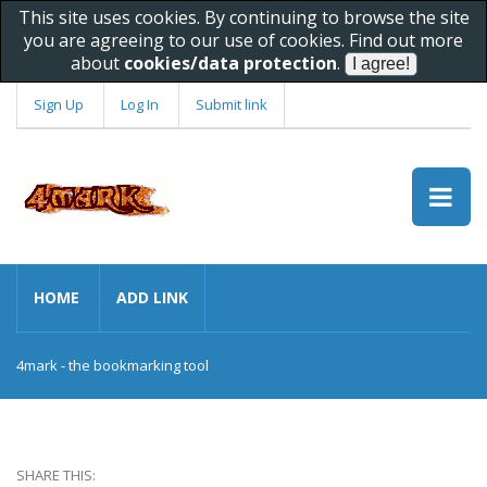
This site uses cookies. By continuing to browse the site
you are agreeing to our use of cookies. Find out more
about
cookies/data protection
.
Sign Up
Log In
Submit link
HOME
ADD LINK
4mark - the bookmarking tool
SHARE THIS: