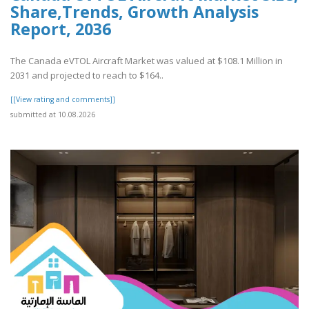
Share,Trends, Growth Analysis
Report, 2036
The Canada eVTOL Aircraft Market was valued at $108.1 Million in
2031 and projected to reach to $164..
[[View rating and comments]]
submitted at 10.08.2026