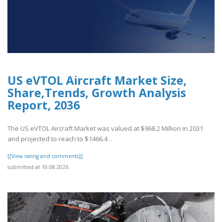
US eVTOL Aircraft Market Size,
Share,Trends, Growth Analysis
Report, 2036
The US eVTOL Aircraft Market was valued at $968.2 Million in 2031
and projected to reach to $1466.4 ..
[[View rating and comments]]
submitted at 10.08.2026