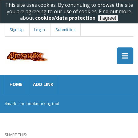
This site uses cookies. By continuing to browse the site
you are agreeing to our use of cookies. Find out more
about
cookies/data protection
.
Sign Up
Log In
Submit link
HOME
ADD LINK
4mark - the bookmarking tool
SHARE THIS: