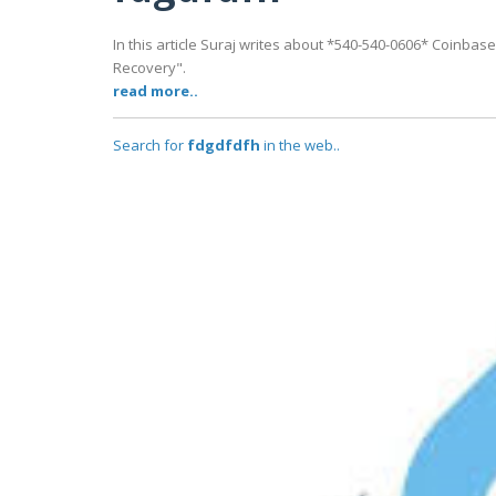
In this article Suraj writes about *540-540-0606* Coinba
Recovery".
read more..
Search for
fdgdfdfh
in the web..