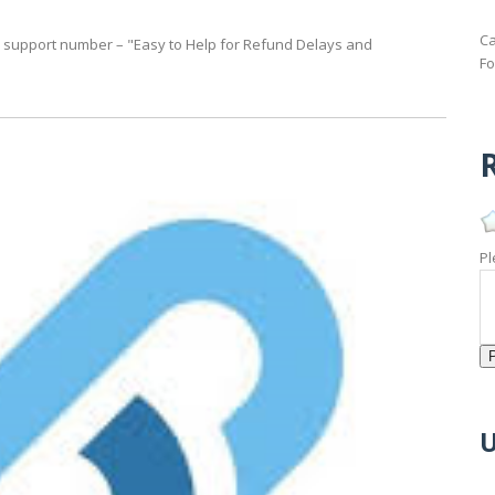
Ca
se support number – "Easy to Help for Refund Delays and
Fo
R
Pl
U