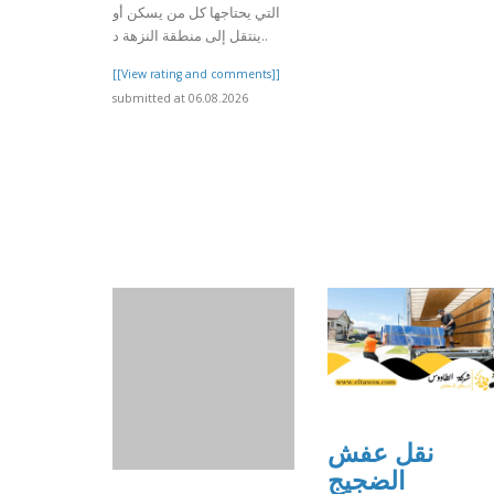
التي يحتاجها كل من يسكن أو
ينتقل إلى منطقة النزهة د..
[[View rating and comments]]
submitted at 06.08.2026
نقل عفش
الضجيج