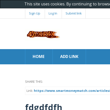
This site uses cookies. By continuing to brows
Sign Up
Log In
Submit link
HOME
ADD LINK
SHARE THIS:
Link:
https://www.smartmoneymatch.com/articles/
fdgdfdfh