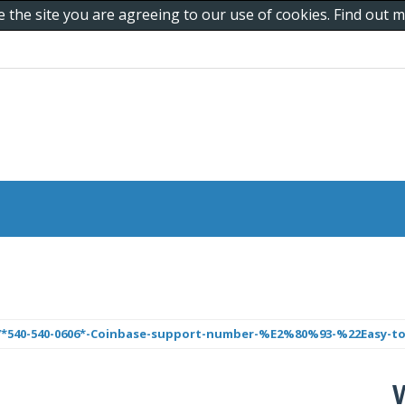
e the site you are agreeing to our use of cookies. Find out
*540-540-0606*-Coinbase-support-number-%E2%80%93-%22Easy-to