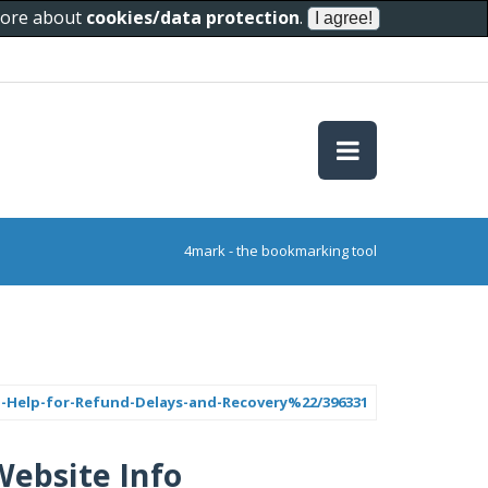
 more about
cookies/data protection
.
4mark - the bookmarking tool
-Help-for-Refund-Delays-and-Recovery%22/396331
Website Info