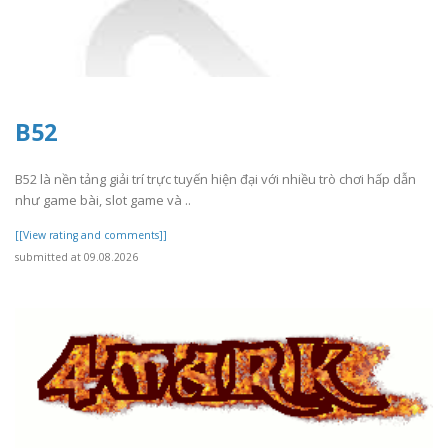
B52
B52 là nền tảng giải trí trực tuyến hiện đại với nhiều trò chơi hấp dẫn
như game bài, slot game và ..
[[View rating and comments]]
submitted at 09.08.2026