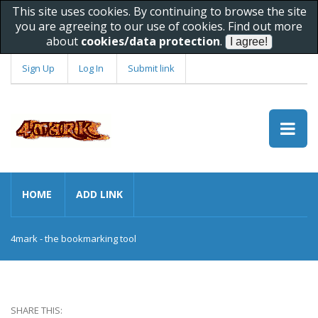
This site uses cookies. By continuing to browse the site
you are agreeing to our use of cookies. Find out more
about
cookies/data protection
.
Sign Up
Log In
Submit link
HOME
ADD LINK
4mark - the bookmarking tool
SHARE THIS: