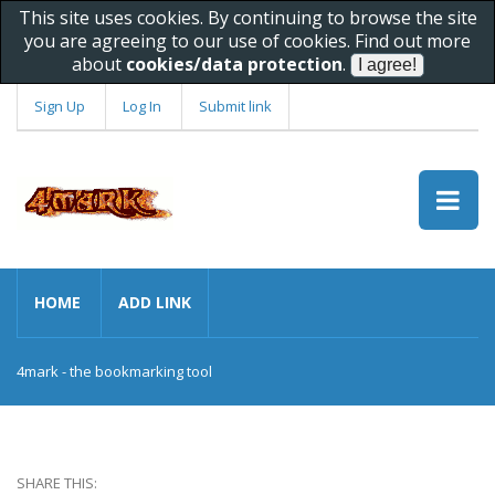
This site uses cookies. By continuing to browse the site
you are agreeing to our use of cookies. Find out more
about
cookies/data protection
.
Sign Up
Log In
Submit link
HOME
ADD LINK
4mark - the bookmarking tool
SHARE THIS: