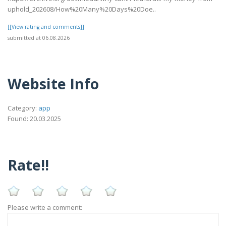
uphold_202608/How%20Many%20Days%20Doe..
[[View rating and comments]]
submitted at 06.08.2026
Website Info
Category:
app
Found: 20.03.2025
Rate!!
Please write a comment: