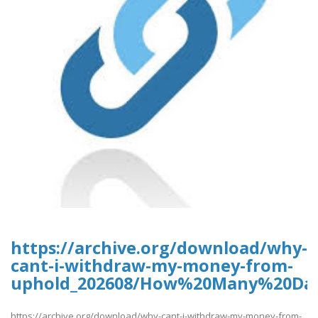
https://archive.org/download/why-
cant-i-withdraw-my-money-from-
uphold_202608/How%20Many%20Da
https://archive.org/download/why-cant-i-withdraw-my-money-from-