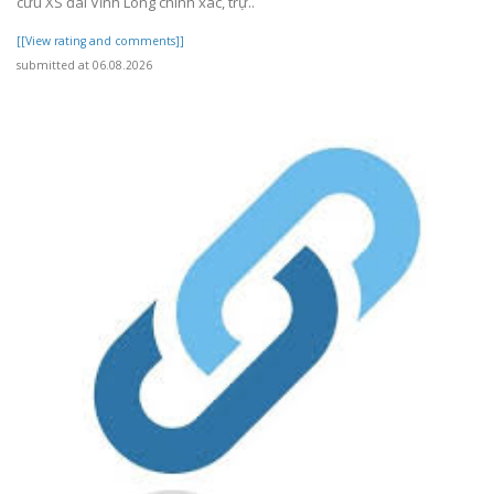
cứu XS đài Vĩnh Long chính xác, trự..
[[View rating and comments]]
submitted at 06.08.2026