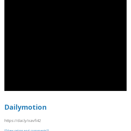
Dailymotion
https://dai.ly/xavfi42
[[View rating and comments]]