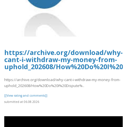
https://archive.org/download/why-
cant-i-withdraw-my-money-from-
uphold_202608/How%20Do%20I%20D
https://archive.org/download/why-cant-i-withdraw-my-money-from-
uphold_202608/How%20Do%20I%20Dispute%..
[[View rating and comments]]
submitted at 06.08.2026