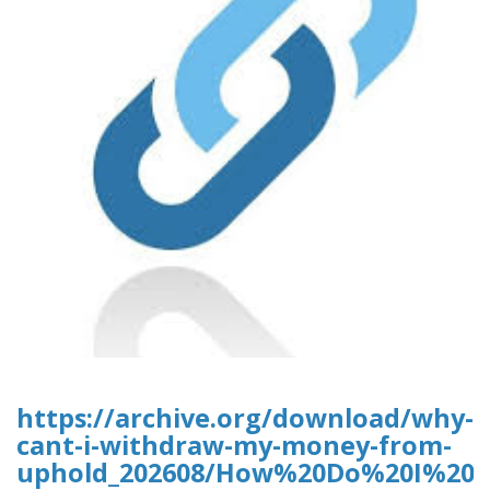
https://archive.org/download/why-
cant-i-withdraw-my-money-from-
uphold_202608/How%20Do%20I%20D