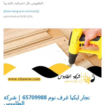
الطاووس بكل احترافية عالية وبأ..
[[View rating and comments]]
submitted at 06.08.2026
نجار ايكيا غرف نوم 65709988 | شركة
الطاووس